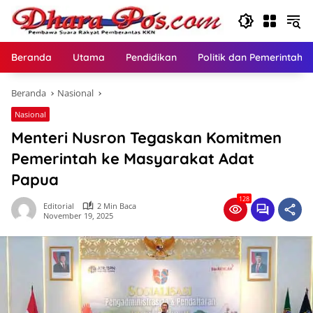
Langsung
ke
konten
Beranda
Utama
Pendidikan
Politik dan Pemerintaha
Beranda
Nasional
Nasional
Menteri Nusron Tegaskan Komitmen
Pemerintah ke Masyarakat Adat
Papua
128
Editorial
2 Min Baca
November 19, 2025