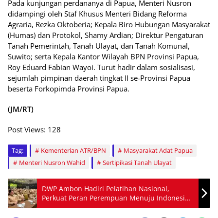
Pada kunjungan perdananya di Papua, Menteri Nusron
didampingi oleh Staf Khusus Menteri Bidang Reforma
Agraria, Rezka Oktoberia; Kepala Biro Hubungan Masyarakat
(Humas) dan Protokol, Shamy Ardian; Direktur Pengaturan
Tanah Pemerintah, Tanah Ulayat, dan Tanah Komunal,
Suwito; serta Kepala Kantor Wilayah BPN Provinsi Papua,
Roy Eduard Fabian Wayoi. Turut hadir dalam sosialisasi,
sejumlah pimpinan daerah tingkat II se-Provinsi Papua
beserta Forkopimda Provinsi Papua.
(JM/RT)
Post Views:
128
Tag:
Kementerian ATR/BPN
Masyarakat Adat Papua
Menteri Nusron Wahid
Sertipikasi Tanah Ulayat
DWP Ambon Hadiri Pelatihan Nasional,
Perkuat Peran Perempuan Menuju Indonesia
Emas 2045