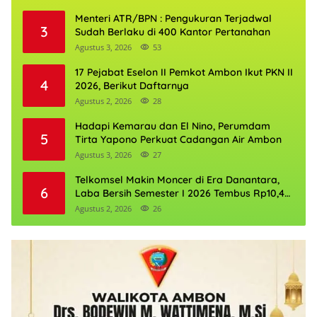
Menteri ATR/BPN : Pengukuran Terjadwal
3
Sudah Berlaku di 400 Kantor Pertanahan
Agustus 3, 2026
53
17 Pejabat Eselon II Pemkot Ambon Ikut PKN II
4
2026, Berikut Daftarnya
Agustus 2, 2026
28
Hadapi Kemarau dan El Nino, Perumdam
5
Tirta Yapono Perkuat Cadangan Air Ambon
Agustus 3, 2026
27
Telkomsel Makin Moncer di Era Danantara,
6
Laba Bersih Semester I 2026 Tembus Rp10,4
Triliun
Agustus 2, 2026
26