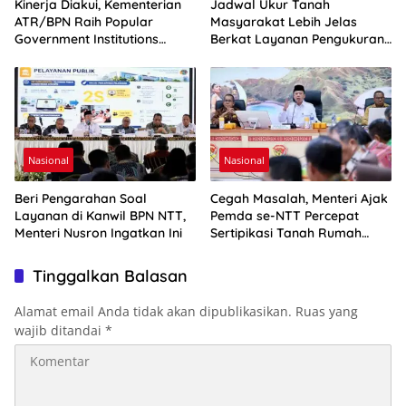
Kinerja Diakui, Kementerian
Jadwal Ukur Tanah
ATR/BPN Raih Popular
Masyarakat Lebih Jelas
Government Institutions
Berkat Layanan Pengukuran
Award 2026
Terjadwal
Nasional
Nasional
Beri Pengarahan Soal
Cegah Masalah, Menteri Ajak
Layanan di Kanwil BPN NTT,
Pemda se-NTT Percepat
Menteri Nusron Ingatkan Ini
Sertipikasi Tanah Rumah
Ibadah
Tinggalkan Balasan
Alamat email Anda tidak akan dipublikasikan.
Ruas yang
wajib ditandai
*