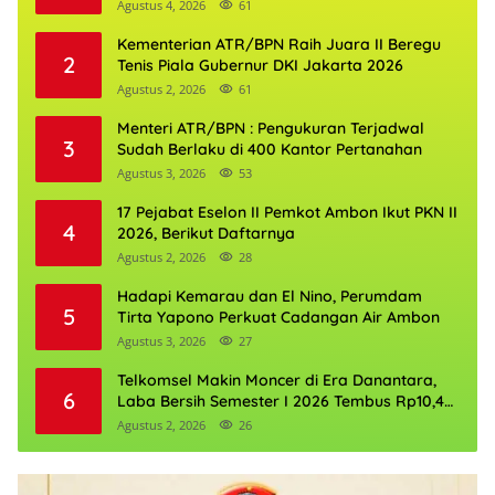
Agustus 4, 2026
61
Kementerian ATR/BPN Raih Juara II Beregu
2
Tenis Piala Gubernur DKI Jakarta 2026
Agustus 2, 2026
61
Menteri ATR/BPN : Pengukuran Terjadwal
3
Sudah Berlaku di 400 Kantor Pertanahan
Agustus 3, 2026
53
17 Pejabat Eselon II Pemkot Ambon Ikut PKN II
4
2026, Berikut Daftarnya
Agustus 2, 2026
28
Hadapi Kemarau dan El Nino, Perumdam
5
Tirta Yapono Perkuat Cadangan Air Ambon
Agustus 3, 2026
27
Telkomsel Makin Moncer di Era Danantara,
6
Laba Bersih Semester I 2026 Tembus Rp10,4
Triliun
Agustus 2, 2026
26