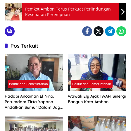
Pemkot Ambon Terus Perkuat Perlindungan
Kesehatan Perempuan
Pos Terkait
Politik dan Pemerintahan
Politik dan Pemerintahan
Hadapi Ancaman El Nino,
Wawali Ely Ajak IWAPI Sinergi
Perumdam Tirta Yapono
Bangun Kota Ambon
Andalkan Sumur Dalam Jaga
Pasokan Air Ambon