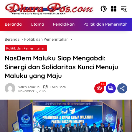
Langsung
ke
konten
Beranda
Utama
Pendidikan
Politik dan Pemerintaha
Beranda
Politik dan Pemerintahan
Politik dan Pemerintahan
NasDem Maluku Siap Mengabdi:
Sinergi dan Solidaritas Kunci Menuju
Maluku yang Maju
130
Valen Talakua
1 Min Baca
November 5, 2025