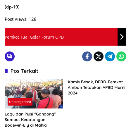
(dp-19)
Post Views:
128
Pemkot Tual Gelar Forum OPD
Pos Terkait
Kamis Besok, DPRD-Pemkot
Ambon Tetapkan APBD Murni
2024
Uncategorized
Lagu dan Puisi “Gandong”
Sambut Kedatangan
Bodewin-Ely di Mahia