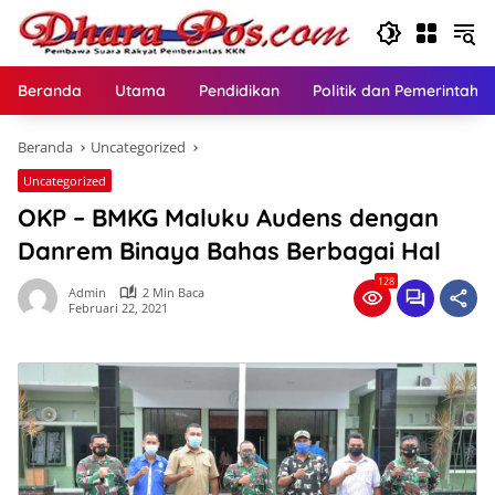
Langsung
ke
konten
Beranda
Utama
Pendidikan
Politik dan Pemerintaha
Beranda
Uncategorized
Uncategorized
OKP – BMKG Maluku Audens dengan
Danrem Binaya Bahas Berbagai Hal
128
Admin
2 Min Baca
Februari 22, 2021