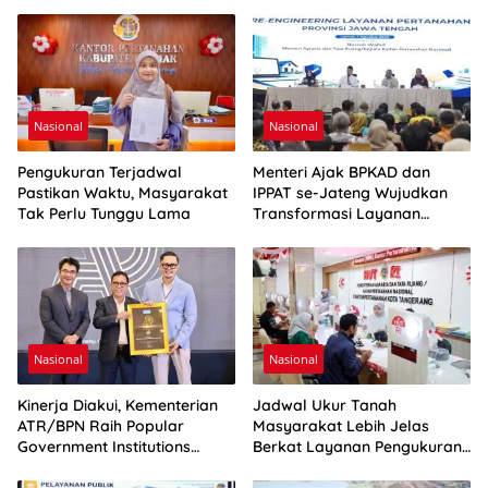
Nasional
Nasional
Pengukuran Terjadwal
Menteri Ajak BPKAD dan
Pastikan Waktu, Masyarakat
IPPAT se-Jateng Wujudkan
Tak Perlu Tunggu Lama
Transformasi Layanan
Pertanahan
Nasional
Nasional
Kinerja Diakui, Kementerian
Jadwal Ukur Tanah
ATR/BPN Raih Popular
Masyarakat Lebih Jelas
Government Institutions
Berkat Layanan Pengukuran
Award 2026
Terjadwal