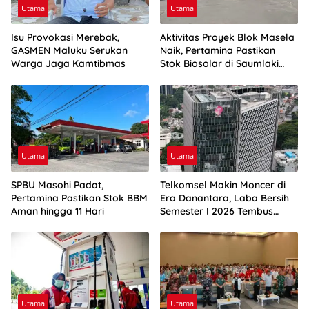
Utama
Utama
Isu Provokasi Merebak,
Aktivitas Proyek Blok Masela
GASMEN Maluku Serukan
Naik, Pertamina Pastikan
Warga Jaga Kamtibmas
Stok Biosolar di Saumlaki
Aman
Utama
Utama
SPBU Masohi Padat,
Telkomsel Makin Moncer di
Pertamina Pastikan Stok BBM
Era Danantara, Laba Bersih
Aman hingga 11 Hari
Semester I 2026 Tembus
Rp10,4 Triliun
Utama
Utama