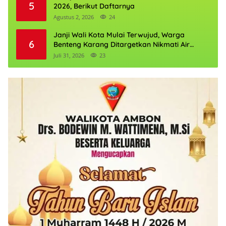
5
2026, Berikut Daftarnya
Agustus 2, 2026
24
Janji Wali Kota Mulai Terwujud, Warga
6
Benteng Karang Ditargetkan Nikmati Air
Bersih Pekan Kedua Agustus
Juli 31, 2026
23