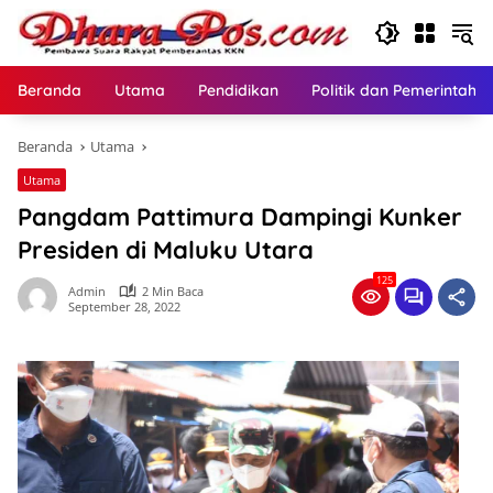
Langsung
ke
konten
Beranda
Utama
Pendidikan
Politik dan Pemerintaha
Beranda
Utama
Utama
Pangdam Pattimura Dampingi Kunker
Presiden di Maluku Utara
125
Admin
2 Min Baca
September 28, 2022