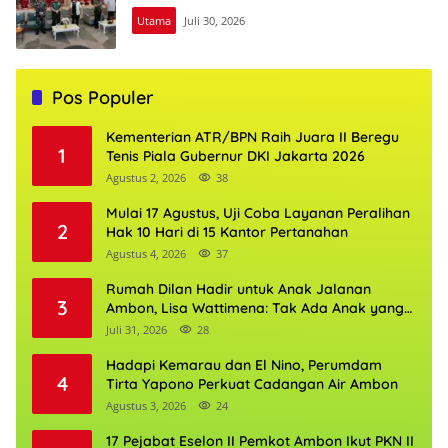
Utama
Juli 30, 2026
Pos Populer
Kementerian ATR/BPN Raih Juara II Beregu
1
Tenis Piala Gubernur DKI Jakarta 2026
Agustus 2, 2026
38
Mulai 17 Agustus, Uji Coba Layanan Peralihan
2
Hak 10 Hari di 15 Kantor Pertanahan
Agustus 4, 2026
37
Rumah Dilan Hadir untuk Anak Jalanan
3
Ambon, Lisa Wattimena: Tak Ada Anak yang
Boleh Kehilangan Masa Depannya
Juli 31, 2026
28
Hadapi Kemarau dan El Nino, Perumdam
4
Tirta Yapono Perkuat Cadangan Air Ambon
Agustus 3, 2026
24
17 Pejabat Eselon II Pemkot Ambon Ikut PKN II