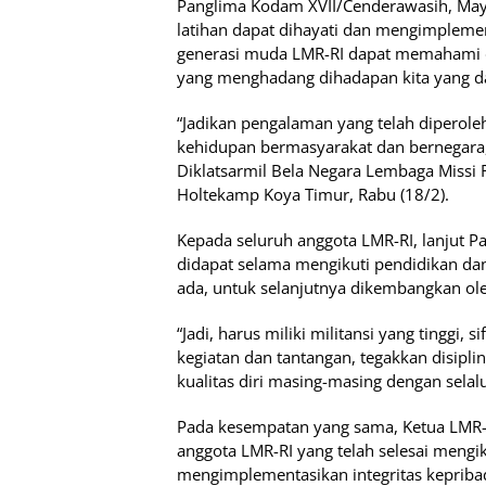
Panglima Kodam XVII/Cenderawasih, Mayje
latihan dapat dihayati dan mengimplemen
generasi muda LMR-RI dapat memahami 
yang menghadang dihadapan kita yang d
“Jadikan pengalaman yang telah diperoleh
kehidupan bermasyarakat dan bernegar
Diklatsarmil Bela Negara Lembaga Missi R
Holtekamp Koya Timur, Rabu (18/2).
Kepada seluruh anggota LMR-RI, lanjut P
didapat selama mengikuti pendidikan dan 
ada, untuk selanjutnya dikembangkan ol
“Jadi, harus miliki militansi yang tinggi
kegiatan dan tantangan, tegakkan disiplin
kualitas diri masing-masing dengan selal
Pada kesempatan yang sama, Ketua LMR-R
anggota LMR-RI yang telah selesai mengi
mengimplementasikan integritas kepriba