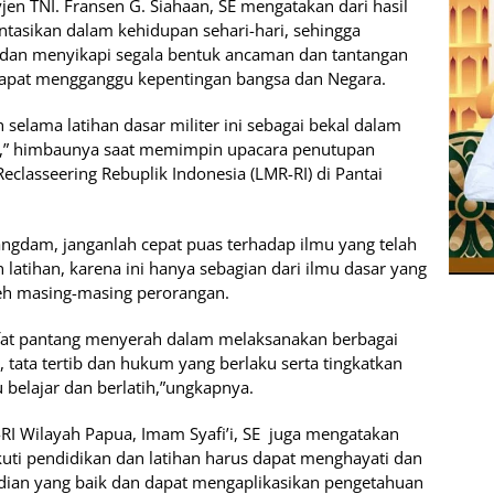
n TNI. Fransen G. Siahaan, SE mengatakan dari hasil
tasikan dalam kehidupan sehari-hari, sehingga
dan menyikapi segala bentuk ancaman dan tantangan
apat mengganggu kepentingan bangsa dan Negara.
 selama latihan dasar militer ini sebagai bekal dalam
a,” himbaunya saat memimpin upacara penutupan
eclasseering Rebuplik Indonesia (LMR-RI) di Pantai
angdam, janganlah cepat puas terhadap ilmu yang telah
latihan, karena ini hanya sebagian dari ilmu dasar yang
eh masing-masing perorangan.
, sifat pantang menyerah dalam melaksanakan berbagai
, tata tertib dan hukum yang berlaku serta tingkatkan
u belajar dan berlatih,”ungkapnya.
I Wilayah Papua, Imam Syafi’i, SE juga mengatakan
kuti pendidikan dan latihan harus dapat menghayati dan
dian yang baik dan dapat mengaplikasikan pengetahuan