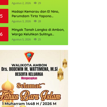
Daftarnya
Agustus 2, 2026
29
Hadapi Kemarau dan El Nino,
5
Perumdam Tirta Yapono
Perkuat Cadangan Air Ambon
Agustus 3, 2026
28
Minyak Tanah Langka di Ambon,
6
Warga Keluhkan Sulitnya
Mendapatkan Mitan
Agustus 5, 2026
25