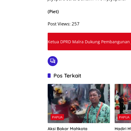
(Piet)
Post Views:
257
Ketua DPRD Malra Dukung Pembangunan Ja
Pos Terkait
PAPUA
PAPUA
Aksi Bakar Mahkota
Hadiri 