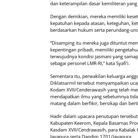
dan keterampilan dasar kemiliteran yang t
Dengan demikian, mereka memiliki keseti
kepatuhan kepada atasan, keteguhan, k
berdasarkan hukum serta perundang-und
“Disamping itu mereka juga dituntut mem
kepentingan pribadi, memiliki pengeta
terwujudnya kondisi jasmani yang samap
sebagai personel LMR-RI,” kata Syafi’i.
Sementara itu, perwakilan keluarga ang
Diklatsarmil tersebut menyampaikan uca
Kodam XVII/Cenderawasih yang telah mem
mendapatkan ilmu yang sebelumnya tidak
matang dalam berfikir, bersikap dan bert
Hadir dalam upacara penutupan tersebut
Kabupaten Keerom, Kepala Basarnas Prov
Kasdam XVII/Cendrawasih, para Kabalak 
Jayapura serta Dandim 1701/Jayapura.