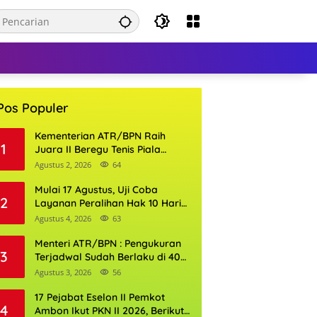
Pos Populer
Kementerian ATR/BPN Raih
1
Juara II Beregu Tenis Piala
Gubernur DKI Jakarta 2026
Agustus 2, 2026
64
Mulai 17 Agustus, Uji Coba
2
Layanan Peralihan Hak 10 Hari
di 15 Kantor Pertanahan
Agustus 4, 2026
63
Menteri ATR/BPN : Pengukuran
3
Terjadwal Sudah Berlaku di 400
Kantor Pertanahan
Agustus 3, 2026
56
17 Pejabat Eselon II Pemkot
4
Ambon Ikut PKN II 2026, Berikut