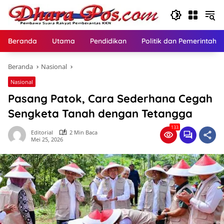
Langsung
ke
konten
Beranda
Utama
Pendidikan
Politik dan Pemerintaha
Beranda
Nasional
Nasional
Pasang Patok, Cara Sederhana Cegah
Sengketa Tanah dengan Tetangga
133
Editorial
2 Min Baca
Mei 25, 2026