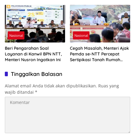
Award 2026
Terjadwal
Nasional
Nasional
Beri Pengarahan Soal
Cegah Masalah, Menteri Ajak
Layanan di Kanwil BPN NTT,
Pemda se-NTT Percepat
Menteri Nusron Ingatkan Ini
Sertipikasi Tanah Rumah
Ibadah
Tinggalkan Balasan
Alamat email Anda tidak akan dipublikasikan.
Ruas yang
wajib ditandai
*