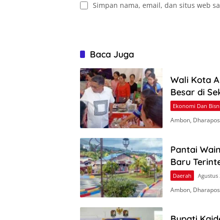
Simpan nama, email, dan situs web sa
Baca Juga
Wali Kota 
Besar di S
Ekonomi Dan Bisn
Ambon, Dharapos
Pantai Wai
Baru Terint
Daerah
Agustus 
Ambon, Dharapos
Bupati Kaid