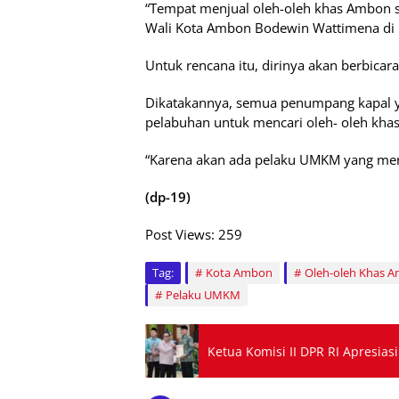
“Tempat menjual oleh-oleh khas Ambon sep
Wali Kota Ambon Bodewin Wattimena di Ba
Untuk rencana itu, dirinya akan berbicar
Dikatakannya, semua penumpang kapal yan
pelabuhan untuk mencari oleh- oleh kh
“Karena akan ada pelaku UMKM yang men
(dp-19)
Post Views:
259
Tag:
Kota Ambon
Oleh-oleh Khas 
Pelaku UMKM
Ketua Komisi II DPR RI Apresia