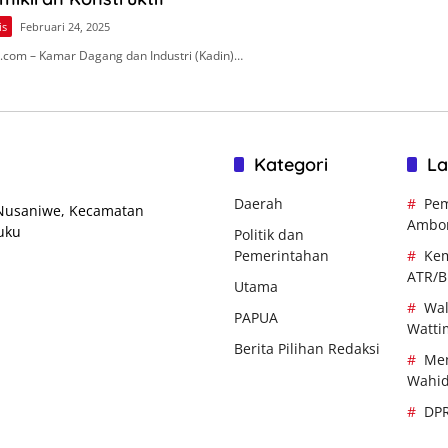
is
Februari 24, 2025
com – Kamar Dagang dan Industri (Kadin)…
Kategori
La
Daerah
Pem
 Nusaniwe, Kecamatan
Ambo
uku
Politik dan
Pemerintahan
Kem
ATR/
Utama
Wal
PAPUA
Watti
Berita Pilihan Redaksi
Men
Wahi
DP