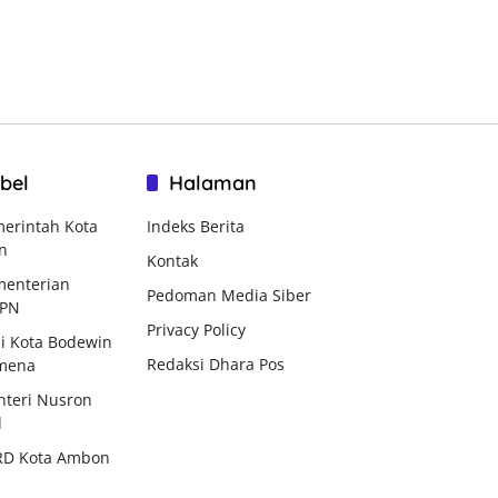
bel
Halaman
erintah Kota
Indeks Berita
n
Kontak
enterian
Pedoman Media Siber
BPN
Privacy Policy
i Kota Bodewin
Redaksi Dhara Pos
mena
teri Nusron
d
RD Kota Ambon