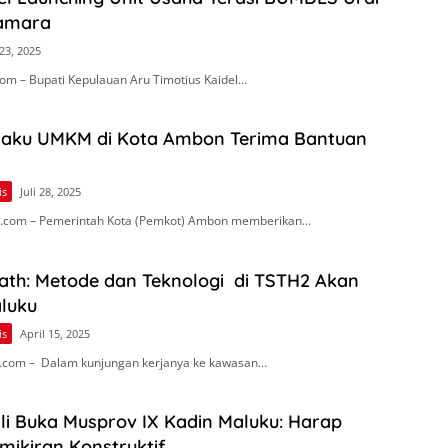
Namara
23, 2025
om – Bupati Kepulauan Aru Timotius Kaidel…
laku UMKM di Kota Ambon Terima Bantuan
is
Juli 28, 2025
.com – Pemerintah Kota (Pemkot) Ambon memberikan…
th: Metode dan Teknologi di TSTH2 Akan
aluku
is
April 15, 2025
.com – Dalam kunjungan kerjanya ke kawasan…
li Buka Musprov IX Kadin Maluku: Harap
mikiran Konstruktif