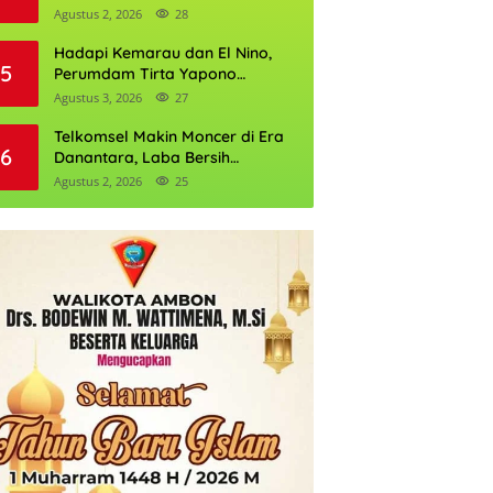
Daftarnya
Agustus 2, 2026
28
Hadapi Kemarau dan El Nino,
5
Perumdam Tirta Yapono
Perkuat Cadangan Air Ambon
Agustus 3, 2026
27
Telkomsel Makin Moncer di Era
6
Danantara, Laba Bersih
Semester I 2026 Tembus Rp10,4
Agustus 2, 2026
25
Triliun