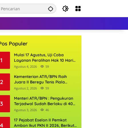
Pos Populer
Mulai 17 Agustus, Uji Coba
1
Layanan Peralihan Hak 10 Hari
di 15 Kantor Pertanahan
Agustus 4, 2026
59
Kementerian ATR/BPN Raih
2
Juara II Beregu Tenis Piala
Gubernur DKI Jakarta 2026
Agustus 2, 2026
59
Menteri ATR/BPN : Pengukuran
3
Terjadwal Sudah Berlaku di 400
Kantor Pertanahan
Agustus 3, 2026
46
17 Pejabat Eselon II Pemkot
4
Ambon Ikut PKN II 2026, Berikut