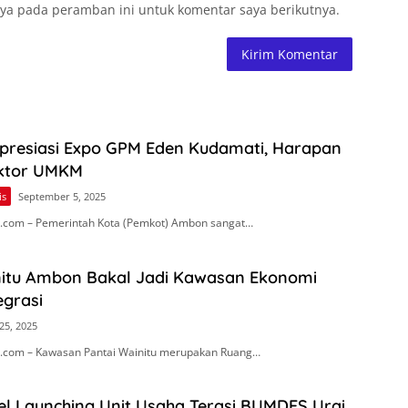
ya pada peramban ini untuk komentar saya berikutnya.
Apresiasi Expo GPM Eden Kudamati, Harapan
ektor UMKM
is
September 5, 2025
.com – Pemerintah Kota (Pemkot) Ambon sangat…
nitu Ambon Bakal Jadi Kawasan Ekonomi
egrasi
25, 2025
.com – Kawasan Pantai Wainitu merupakan Ruang…
el Launching Unit Usaha Terasi BUMDES Urai