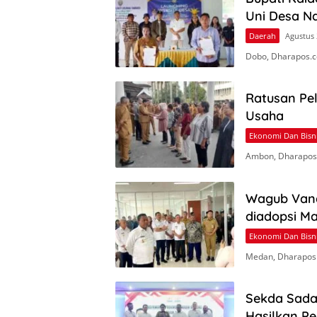
Uni Desa 
Daerah
Agustus 
Dobo, Dharapos.c
Ratusan Pe
Usaha
Ekonomi Dan Bisn
Ambon, Dharapos
Wagub Vana
diadopsi M
Ekonomi Dan Bisn
Medan, Dharapos
Sekda Sada
Hasilkan Pe