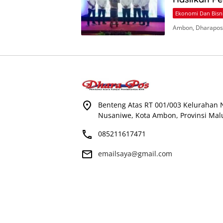
Ekonomi Dan Bisn
Ambon, Dharapos.
Benteng Atas RT 001/003 Kelurahan
Nusaniwe, Kota Ambon, Provinsi Mal
085211617471
emailsaya@gmail.com