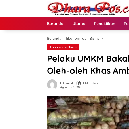
Langsung
ke
konten
Beranda
Utama
Pendidikan
Po
Beranda
Ekonomi dan Bisnis
Ekonomi dan Bisnis
Pelaku UMKM Bakal
Oleh-oleh Khas Am
Editorial
1 Min Baca
Agustus 1, 2025