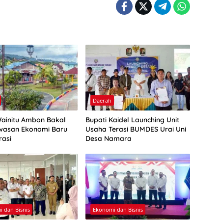
Daerah
Wainitu Ambon Bakal
Bupati Kaidel Launching Unit
wasan Ekonomi Baru
Usaha Terasi BUMDES Urai Uni
rasi
Desa Namara
 dan Bisnis
Ekonomi dan Bisnis