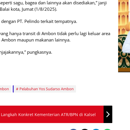
erti sagu, bagea dan lainnya akan disediakan,” janji
lai kota, Jumat (1/8/2025).
a dengan PT. Pelindo terkait tempatnya.
g hanya transit di Ambon tidak perlu lagi keluar area
as Ambon maupun makanan lainnya.
jajakannya,” pungkasnya.
Ambon
Pelabuhan Yos Sudarso Ambon
si Langkah Konkret Kementerian ATR/BPN di Kalsel