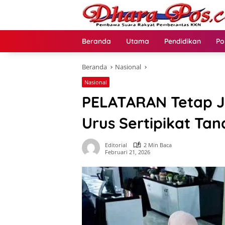
Langsung
ke
konten
Beranda
Utama
Pendidikan
Po
Beranda
Nasional
Nasional
PELATARAN Tetap J
Urus Sertipikat Tan
Editorial
2 Min Baca
Februari 21, 2026