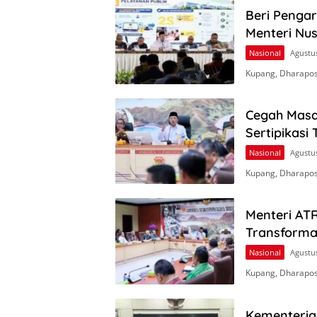
Beri Penga
Menteri Nus
Nasional
Agustus
Kupang, Dharapos
Cegah Masa
Sertipikasi
Nasional
Agustus
Kupang, Dharapos
Menteri AT
Transforma
Nasional
Agustus
Kupang, Dharapos
Kementeria