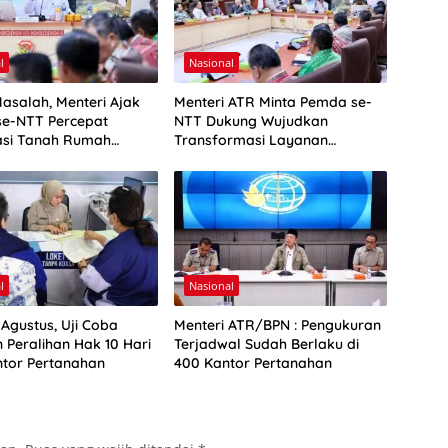
l
Nasional
asalah, Menteri Ajak
Menteri ATR Minta Pemda se-
e-NTT Percepat
NTT Dukung Wujudkan
kasi Tanah Rumah
Transformasi Layanan
Pertanahan
l
Nasional
 Agustus, Uji Coba
Menteri ATR/BPN : Pengukuran
 Peralihan Hak 10 Hari
Terjadwal Sudah Berlaku di
antor Pertanahan
400 Kantor Pertanahan