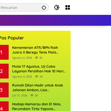
Pos Populer
Kementerian ATR/BPN Raih
1
Juara II Beregu Tenis Piala
Gubernur DKI Jakarta 2026
Agustus 2, 2026
36
Mulai 17 Agustus, Uji Coba
2
Layanan Peralihan Hak 10 Hari
di 15 Kantor Pertanahan
Agustus 4, 2026
34
Rumah Dilan Hadir untuk Anak
3
Jalanan Ambon, Lisa
Wattimena: Tak Ada Anak yang
Juli 31, 2026
28
Boleh Kehilangan Masa
Depannya
Hadapi Kemarau dan El Nino,
4
Perumdam Tirta Yapono