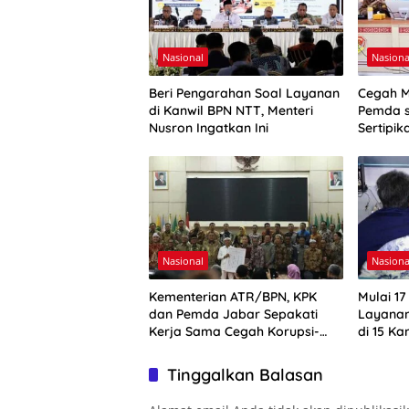
Nasional
Nasiona
Beri Pengarahan Soal Layanan
Cegah M
di Kanwil BPN NTT, Menteri
Pemda s
Nusron Ingatkan Ini
Sertipi
Ibadah
Nasional
Nasiona
Kementerian ATR/BPN, KPK
Mulai 17
dan Pemda Jabar Sepakati
Layanan
Kerja Sama Cegah Korupsi-
di 15 K
Penguatan Ekonomi
Tinggalkan Balasan