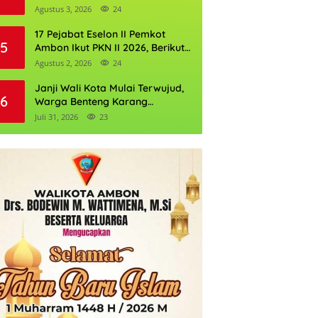
Perkuat Cadangan Air Ambon
Agustus 3, 2026
24
17 Pejabat Eselon II Pemkot
5
Ambon Ikut PKN II 2026, Berikut
Daftarnya
Agustus 2, 2026
24
Janji Wali Kota Mulai Terwujud,
6
Warga Benteng Karang
Ditargetkan Nikmati Air Bersih
Juli 31, 2026
23
Pekan Kedua Agustus