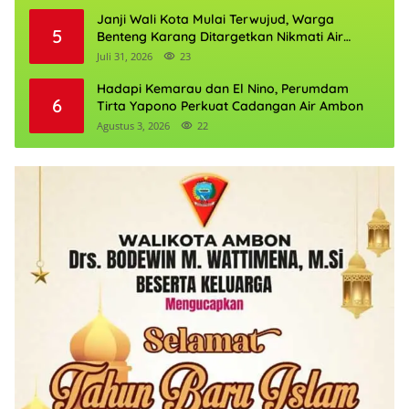
Janji Wali Kota Mulai Terwujud, Warga
5
Benteng Karang Ditargetkan Nikmati Air
Bersih Pekan Kedua Agustus
Juli 31, 2026
23
Hadapi Kemarau dan El Nino, Perumdam
6
Tirta Yapono Perkuat Cadangan Air Ambon
Agustus 3, 2026
22