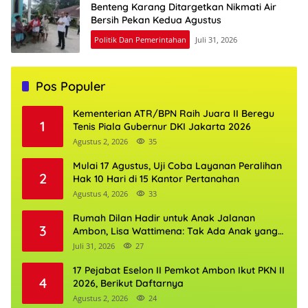
Benteng Karang Ditargetkan Nikmati Air
Bersih Pekan Kedua Agustus
Politik Dan Pemerintahan
Juli 31, 2026
Pos Populer
Kementerian ATR/BPN Raih Juara II Beregu
1
Tenis Piala Gubernur DKI Jakarta 2026
Agustus 2, 2026
35
Mulai 17 Agustus, Uji Coba Layanan Peralihan
2
Hak 10 Hari di 15 Kantor Pertanahan
Agustus 4, 2026
33
Rumah Dilan Hadir untuk Anak Jalanan
3
Ambon, Lisa Wattimena: Tak Ada Anak yang
Boleh Kehilangan Masa Depannya
Juli 31, 2026
27
17 Pejabat Eselon II Pemkot Ambon Ikut PKN II
4
2026, Berikut Daftarnya
Agustus 2, 2026
24