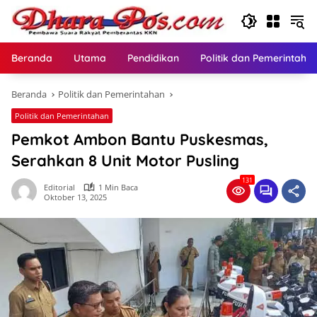
Langsung
ke
konten
Beranda
Utama
Pendidikan
Politik dan Pemerintaha
Beranda
Politik dan Pemerintahan
Politik dan Pemerintahan
Pemkot Ambon Bantu Puskesmas,
Serahkan 8 Unit Motor Pusling
131
Editorial
1 Min Baca
Oktober 13, 2025