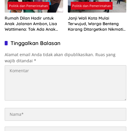
Politik dan Pemerintahan
Politik dan Pemerintahan
Rumah Dilan Hadir untuk
Janji Wali Kota Mulai
Anak Jalanan Ambon, Lisa
Terwujud, Warga Benteng
Wattimena: Tak Ada Anak
Karang Ditargetkan Nikmati
yang Boleh Kehilangan Masa
Air Bersih Pekan Kedua
Depannya
Agustus
Tinggalkan Balasan
Alamat email Anda tidak akan dipublikasikan.
Ruas yang
wajib ditandai
*