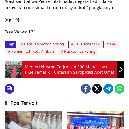
“Pastikan bahwa Pemerintah hadir, negara hadir dalam
pelayanan maksimal kepada masyarakat,” pungkasnya.
(dp-19)
Post Views:
131
Tag:
Bantuan Motor Pusling
Call Center 112
DAU
Pemerintah Kota Ambon
Puskesmas kelling
Menteri Nusron Terjunkan 500 Mahasiswa
KKN Tematik: Tuntaskan Sertipikasi Aset Umat
Pos Terkait