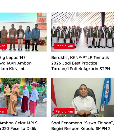
ikan
Pendidikan
Ely Lepas 147
Berakhir, KKNP-PTLP Tematik
swa IAKN Ambon
2026 Jadi Best Practice
kan KKN, Ini
Taruna/i Poltek Agraria STPN
nnya
ikan
Pendidikan
Ambon Gelar MPLS,
Soal Fenomena “Siswa Titipan”,
 320 Peserta Didik
Begini Respon Kepala SMPN 2