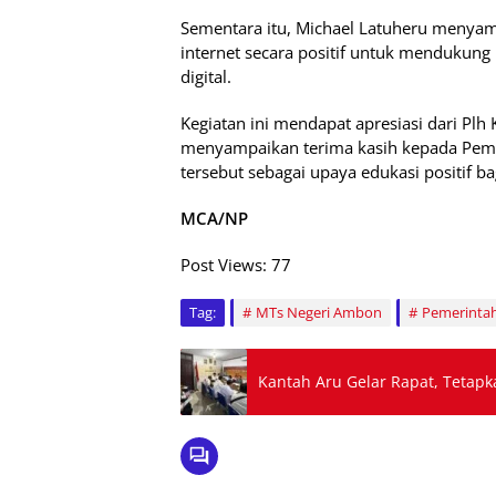
Sementara itu, Michael Latuheru menyam
internet secara positif untuk mendukung
digital.
Kegiatan ini mendapat apresiasi dari P
menyampaikan terima kasih kepada Pemko
tersebut sebagai upaya edukasi positif ba
MCA/NP
Post Views:
77
Tag:
MTs Negeri Ambon
Pemerinta
Kantah Aru Gelar Rapat, Tetapk