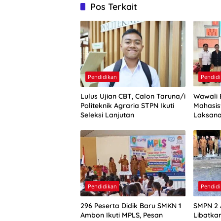
Pos Terkait
Pendidikan
Pendid
Lulus Ujian CBT, Calon Taruna/i
Wawali 
Politeknik Agraria STPN Ikuti
Mahasi
Seleksi Lanjutan
Laksana
Harapa
Pendidikan
Pendid
296 Peserta Didik Baru SMKN 1
SMPN 2 
Ambon Ikuti MPLS, Pesan
Libatkan