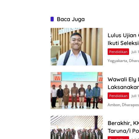
Baca Juga
Lulus Ujian
Ikuti Seleks
Pendidikan
Juli 
Yogyakarta, Dhar
Wawali Ely
Laksanakan
Pendidikan
Juli 
Ambon, Dharapos.
Berakhir, K
Taruna/i Po