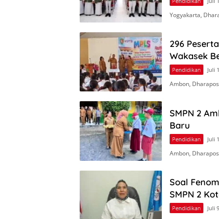
Pendidikan
Juli 
Yogyakarta, Dhara
296 Peserta
Wakasek Be
Pendidikan
Juli 
Ambon, Dharapos.
SMPN 2 Amb
Baru
Pendidikan
Juli 
Ambon, Dharapos.
Soal Fenome
SMPN 2 Ko
Pendidikan
Juli 