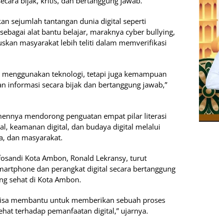
ara bijak, kritis, dan bertanggung jawab.
n sejumlah tantangan dunia digital seperti
ebagai alat bantu belajar, maraknya cyber bullying,
kan masyarakat lebih teliti dalam memverifikasi
n menggunakan teknologi, tetapi juga kemampuan
informasi secara bijak dan bertanggung jawab,”
nnya mendorong penguatan empat pilar literasi
ital, keamanan digital, dan budaya digital melalui
a, dan masyarakat.
fosandi Kota Ambon, Ronald Lekransy, turut
rtphone dan perangkat digital secara bertanggung
ng sehat di Kota Ambon.
ni bisa membantu untuk memberikan sebuah proses
hat terhadap pemanfaatan digital,” ujarnya.