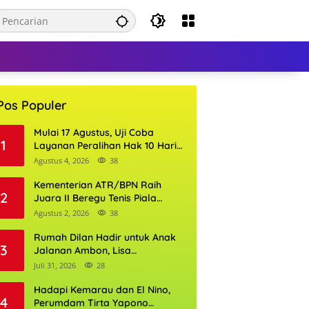
Pos Populer
Mulai 17 Agustus, Uji Coba
1
Layanan Peralihan Hak 10 Hari
di 15 Kantor Pertanahan
Agustus 4, 2026
38
Kementerian ATR/BPN Raih
2
Juara II Beregu Tenis Piala
Gubernur DKI Jakarta 2026
Agustus 2, 2026
38
Rumah Dilan Hadir untuk Anak
3
Jalanan Ambon, Lisa
Wattimena: Tak Ada Anak yang
Juli 31, 2026
28
Boleh Kehilangan Masa
Depannya
Hadapi Kemarau dan El Nino,
4
Perumdam Tirta Yapono