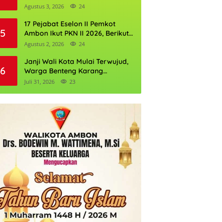
Perkuat Cadangan Air Ambon
Agustus 3, 2026
24
17 Pejabat Eselon II Pemkot
5
Ambon Ikut PKN II 2026, Berikut
Daftarnya
Agustus 2, 2026
24
Janji Wali Kota Mulai Terwujud,
6
Warga Benteng Karang
Ditargetkan Nikmati Air Bersih
Juli 31, 2026
23
Pekan Kedua Agustus