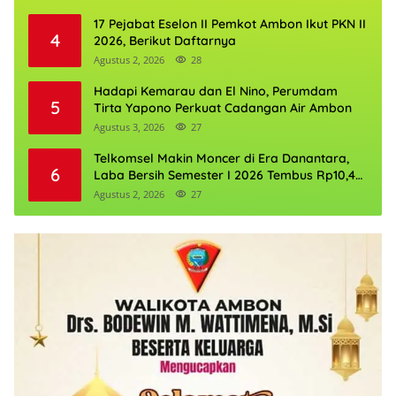
17 Pejabat Eselon II Pemkot Ambon Ikut PKN II
4
2026, Berikut Daftarnya
Agustus 2, 2026
28
Hadapi Kemarau dan El Nino, Perumdam
5
Tirta Yapono Perkuat Cadangan Air Ambon
Agustus 3, 2026
27
Telkomsel Makin Moncer di Era Danantara,
6
Laba Bersih Semester I 2026 Tembus Rp10,4
Triliun
Agustus 2, 2026
27