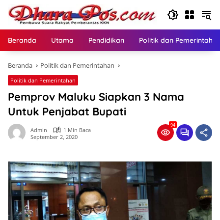
Langsung
ke
konten
Beranda
Utama
Pendidikan
Politik dan Pemerintaha
Beranda
Politik dan Pemerintahan
Politik dan Pemerintahan
Pemprov Maluku Siapkan 3 Nama
Untuk Penjabat Bupati
94
Admin
1 Min Baca
September 2, 2020