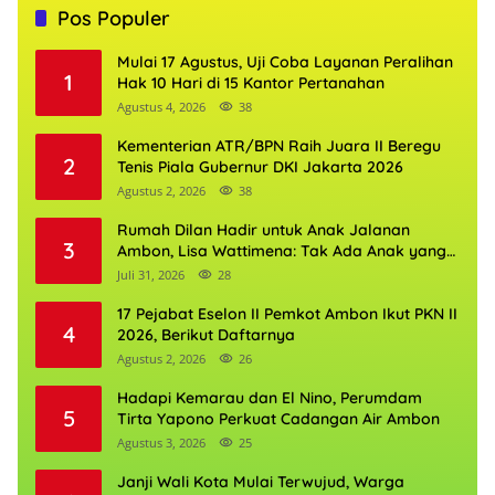
Pos Populer
Mulai 17 Agustus, Uji Coba Layanan Peralihan
1
Hak 10 Hari di 15 Kantor Pertanahan
Agustus 4, 2026
38
Kementerian ATR/BPN Raih Juara II Beregu
2
Tenis Piala Gubernur DKI Jakarta 2026
Agustus 2, 2026
38
Rumah Dilan Hadir untuk Anak Jalanan
3
Ambon, Lisa Wattimena: Tak Ada Anak yang
Boleh Kehilangan Masa Depannya
Juli 31, 2026
28
17 Pejabat Eselon II Pemkot Ambon Ikut PKN II
4
2026, Berikut Daftarnya
Agustus 2, 2026
26
Hadapi Kemarau dan El Nino, Perumdam
5
Tirta Yapono Perkuat Cadangan Air Ambon
Agustus 3, 2026
25
Janji Wali Kota Mulai Terwujud, Warga