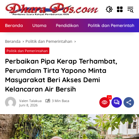
Langsung
ke
konten
Beranda
Utama
Pendidikan
Politik dan Pemerintaha
Beranda
Politik dan Pemerintahan
Politik dan Pemerintahan
Perbaikan Pipa Kerap Terhambat,
Perumdam Tirta Yapono Minta
Masyarakat Beri Akses Demi
Kelancaran Air Bersih
74
Valen Talakua
3 Min Baca
Juni 8, 2026