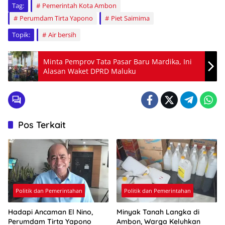
Tag:
Pemerintah Kota Ambon
Perumdam Tirta Yapono
Piet Saimima
Topik:
Air bersih
Minta Pemprov Tata Pasar Baru Mardika, Ini
Alasan Waket DPRD Maluku
Pos Terkait
Politik dan Pemerintahan
Politik dan Pemerintahan
Hadapi Ancaman El Nino,
Minyak Tanah Langka di
Perumdam Tirta Yapono
Ambon, Warga Keluhkan