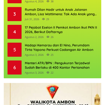
Agustus 4, 2026
38
Rumah Dilan Hadir untuk Anak Jalanan
3
Ambon, Lisa Wattimena: Tak Ada Anak yang
Boleh Kehilangan Masa Depannya
Juli 31, 2026
29
17 Pejabat Eselon II Pemkot Ambon Ikut PKN II
4
2026, Berikut Daftarnya
Agustus 2, 2026
26
Hadapi Kemarau dan El Nino, Perumdam
5
Tirta Yapono Perkuat Cadangan Air Ambon
Agustus 3, 2026
25
Menteri ATR/BPN : Pengukuran Terjadwal
6
Sudah Berlaku di 400 Kantor Pertanahan
Agustus 3, 2026
22