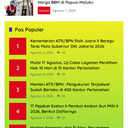
Harga BBM di Papua-Maluku
Utama
Agustus 1, 2026
Pos Populer
Kementerian ATR/BPN Raih Juara II Beregu
1
Tenis Piala Gubernur DKI Jakarta 2026
Agustus 2, 2026
64
Mulai 17 Agustus, Uji Coba Layanan Peralihan
2
Hak 10 Hari di 15 Kantor Pertanahan
Agustus 4, 2026
63
Menteri ATR/BPN : Pengukuran Terjadwal
3
Sudah Berlaku di 400 Kantor Pertanahan
Agustus 3, 2026
56
17 Pejabat Eselon II Pemkot Ambon Ikut PKN II
4
2026, Berikut Daftarnya
Agustus 2, 2026
29
Hadapi Kemarau dan El Nino, Perumdam