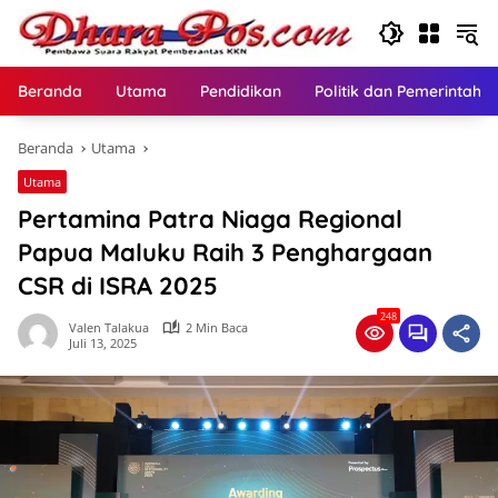
Langsung
ke
konten
Beranda
Utama
Pendidikan
Politik dan Pemerintaha
Beranda
Utama
Utama
Pertamina Patra Niaga Regional
Papua Maluku Raih 3 Penghargaan
CSR di ISRA 2025
248
Valen Talakua
2 Min Baca
Juli 13, 2025