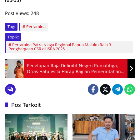
(dp-53)
Post Views:
248
Tag:
Pertamina
Topik:
Pertamina Patra Niaga Regional Papua Maluku Raih 3
Penghargaan CSR di ISRA 2025
Penetapan Raja Definitif Negeri Rumahtiga,
Orias Hatulesila Harap Bagian Pemerintahan
Serius
Pos Terkait