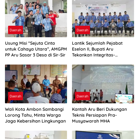
Daerah
Daerah
Usung Misi “Sejuta Cinta
Lantik Sejumlah Pejabat
untuk Cahaya Utara”, AMGPM
Eselon II, Bupati Aru
PP Aru Sasar 3 Desa di Sir-Sir
Tekankan Integritas-
Percepatan Kinerja
Daerah
Daerah
Wali Kota Ambon Sambangi
Kantah Aru Beri Dukungan
Lorong Tahu, Minta Warga
Teknis Persiapan Pra-
Jaga Kebersihan Lingkungan
Musyawarah MHA