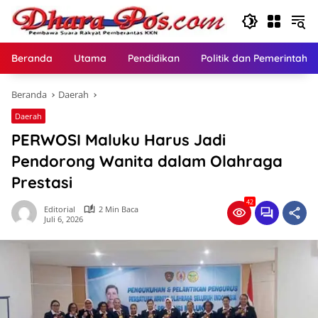
Langsung
ke
konten
Beranda
Utama
Pendidikan
Politik dan Pemerintaha
Beranda
Daerah
Daerah
PERWOSI Maluku Harus Jadi
Pendorong Wanita dalam Olahraga
Prestasi
42
Editorial
2 Min Baca
Juli 6, 2026