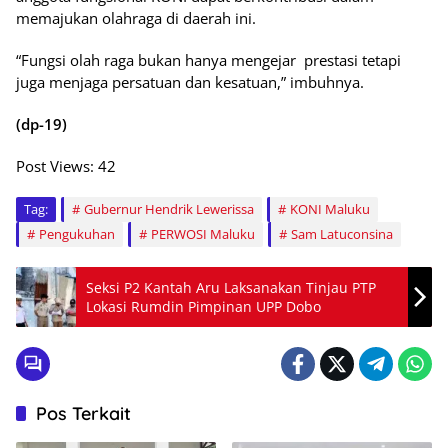
memajukan olahraga di daerah ini.
“Fungsi olah raga bukan hanya mengejar prestasi tetapi
juga menjaga persatuan dan kesatuan,” imbuhnya.
(dp-19)
Post Views:
42
Tag:
Gubernur Hendrik Lewerissa
KONI Maluku
Pengukuhan
PERWOSI Maluku
Sam Latuconsina
Seksi P2 Kantah Aru Laksanakan Tinjau PTP
Lokasi Rumdin Pimpinan UPP Dobo
Pos Terkait