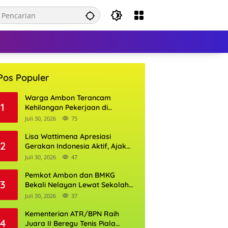
Pos Populer
Warga Ambon Terancam
1
Kehilangan Pekerjaan di
Bandara Pattimura, William
Juli 30, 2026
75
Mairuhu Desak Maskapai
Utamakan Tenaga Kerja Lokal
Lisa Wattimena Apresiasi
2
Gerakan Indonesia Aktif, Ajak
Warga Ambon Semarakkan
Juli 30, 2026
47
HUT RI dan HUT Provinsi Maluku
Pemkot Ambon dan BMKG
3
Bekali Nelayan Lewat Sekolah
Lapang Cuaca, Wali Kota:
Juli 30, 2026
37
Keselamatan Harus Jadi
Prioritas
Kementerian ATR/BPN Raih
4
Juara II Beregu Tenis Piala