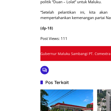
politik “Duan – Lolat” untuk Maluku.
“Setelah pelantikan ini, kita aka
mempertahankan kemenangan partai NasD
(dp-18)
Post Views:
111
Gubernur Maluku Sambangi PT. Comextra
Pos Terkait