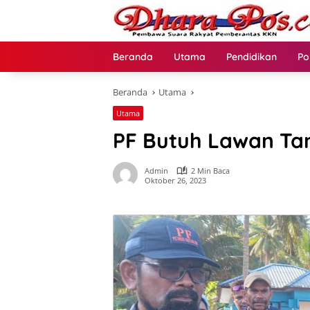
Langsung
ke
konten
Beranda
Utama
Pendidikan
Po
Beranda
Utama
Utama
PF Butuh Lawan Tan
Admin
2 Min Baca
Oktober 26, 2023