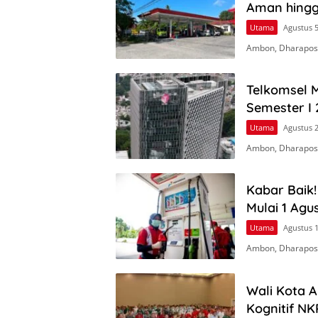
Aman hingga
Utama
Agustus 5
Ambon, Dharapos.
Telkomsel M
Semester I 
Utama
Agustus 2
Ambon, Dharapos
Kabar Baik
Mulai 1 Agu
Utama
Agustus 1
Ambon, Dharapos.
Wali Kota 
Kognitif NK