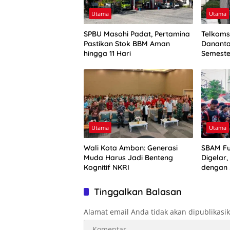
Utama
Utama
SPBU Masohi Padat, Pertamina
Telkoms
Pastikan Stok BBM Aman
Dananta
hingga 11 Hari
Semeste
Triliun
Utama
Utama
Wali Kota Ambon: Generasi
SBAM Fu
Muda Harus Jadi Benteng
Digelar,
Kognitif NKRI
dengan 
Rute Ik
Tinggalkan Balasan
Alamat email Anda tidak akan dipublikasi