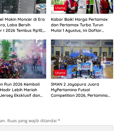
Utama
el Makin Moncer di Era
Kabar Baik! Harga Pertamax
ra, Laba Bersih
dan Pertamax Turbo Turun
r I 2026 Tembus Rp10,4
Mulai 1 Agustus, Ini Daftar
Harga BBM di Papua-Maluku
Utama
n Run 2026 Kembali
SMAN 2 Jayapura Juara
 Hadir Lebih Meriah
MyPertamina Futsal
Jersey Eksklusif dan
Competition 2026, Pertamina
onik Kota Ambon
Dorong Lahirnya Generasi
Muda Berprestasi
kan.
Ruas yang wajib ditandai
*