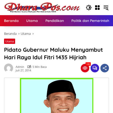
Langsung
ke
konten
Beranda
Utama
Pendidikan
Politik dan Pemerintaha
Beranda
Utama
Utama
Pidato Gubernur Maluku Menyambut
Hari Raya Idul Fitri 1435 Hijriah
180
Admin
5 Min Baca
Juli 27, 2014