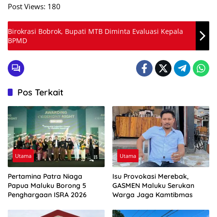
Post Views:
180
Birokrasi Bobrok, Bupati MTB Diminta Evaluasi Kepala
BPMD
Pos Terkait
Utama
Utama
Pertamina Patra Niaga
Isu Provokasi Merebak,
Papua Maluku Borong 5
GASMEN Maluku Serukan
Penghargaan ISRA 2026
Warga Jaga Kamtibmas