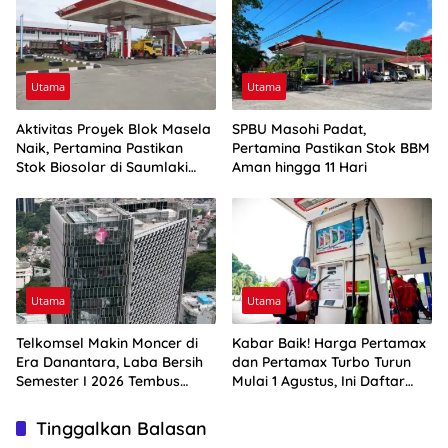
Utama
Utama
Aktivitas Proyek Blok Masela
SPBU Masohi Padat,
Naik, Pertamina Pastikan
Pertamina Pastikan Stok BBM
Stok Biosolar di Saumlaki
Aman hingga 11 Hari
Aman
Utama
Utama
Telkomsel Makin Moncer di
Kabar Baik! Harga Pertamax
Era Danantara, Laba Bersih
dan Pertamax Turbo Turun
Semester I 2026 Tembus
Mulai 1 Agustus, Ini Daftar
Rp10,4 Triliun
Harga BBM di Papua-Maluku
Tinggalkan Balasan