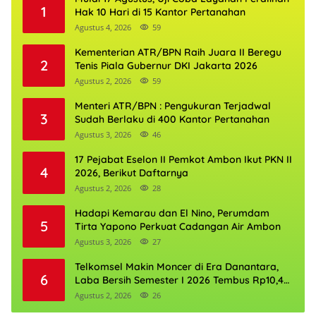
1
Hak 10 Hari di 15 Kantor Pertanahan
Agustus 4, 2026
59
Kementerian ATR/BPN Raih Juara II Beregu
2
Tenis Piala Gubernur DKI Jakarta 2026
Agustus 2, 2026
59
Menteri ATR/BPN : Pengukuran Terjadwal
3
Sudah Berlaku di 400 Kantor Pertanahan
Agustus 3, 2026
46
17 Pejabat Eselon II Pemkot Ambon Ikut PKN II
4
2026, Berikut Daftarnya
Agustus 2, 2026
28
Hadapi Kemarau dan El Nino, Perumdam
5
Tirta Yapono Perkuat Cadangan Air Ambon
Agustus 3, 2026
27
Telkomsel Makin Moncer di Era Danantara,
6
Laba Bersih Semester I 2026 Tembus Rp10,4
Triliun
Agustus 2, 2026
26