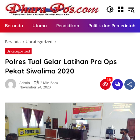
Langsung
ke
konten
Beranda
Utama
Pendidikan
Politik dan Pemerintaha
Beranda
Uncategorized
Uncategorized
Polres Tual Gelar Latihan Pra Ops
Pekat Siwalima 2020
156
Admin
2 Min Baca
November 24, 2020