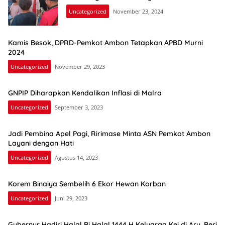
Uncategorized
November 23, 2024
Kamis Besok, DPRD-Pemkot Ambon Tetapkan APBD Murni
2024
Uncategorized
November 29, 2023
GNPIP Diharapkan Kendalikan Inflasi di Malra
Uncategorized
September 3, 2023
Jadi Pembina Apel Pagi, Ririmase Minta ASN Pemkot Ambon
Layani dengan Hati
Uncategorized
Agustus 14, 2023
Korem Binaiya Sembelih 6 Ekor Hewan Korban
Uncategorized
Juni 29, 2023
Gubernur Hadiri Halal Bi Halal 1444 H Keluarga Kei di Aru, Beri