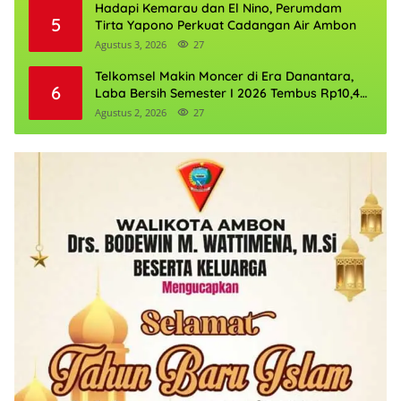
Hadapi Kemarau dan El Nino, Perumdam
5
Tirta Yapono Perkuat Cadangan Air Ambon
Agustus 3, 2026
27
Telkomsel Makin Moncer di Era Danantara,
6
Laba Bersih Semester I 2026 Tembus Rp10,4
Triliun
Agustus 2, 2026
27