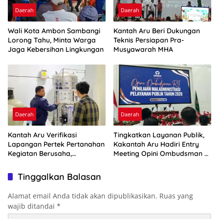
Daerah
Daerah
Wali Kota Ambon Sambangi
Kantah Aru Beri Dukungan
Lorong Tahu, Minta Warga
Teknis Persiapan Pra-
Jaga Kebersihan Lingkungan
Musyawarah MHA
Daerah
Daerah
Kantah Aru Verifikasi
Tingkatkan Layanan Publik,
Lapangan Pertek Pertanahan
Kakantah Aru Hadiri Entry
Kegiatan Berusaha,
Meeting Opini Ombudsman RI
Optimalkan Ini
2026
Tinggalkan Balasan
Alamat email Anda tidak akan dipublikasikan.
Ruas yang
wajib ditandai
*