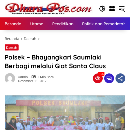
Langsung
ke
konten
Beranda
Utama
Pendidikan
Politik dan Pemerintaha
Beranda
Daerah
Daerah
Polsek – Bhayangkari Saumlaki
Berbagi melalui Giat Santa Claus
106
Admin
2 Min Baca
Desember 11, 2017