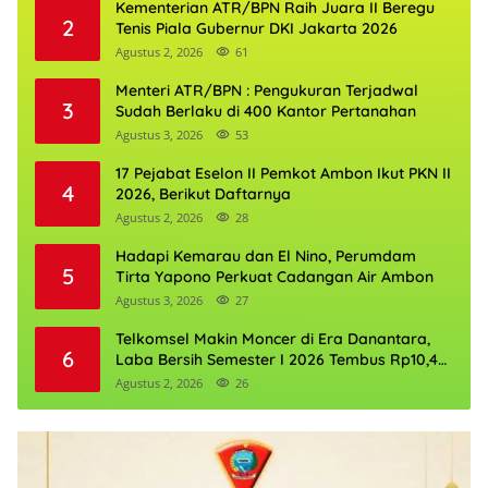
Kementerian ATR/BPN Raih Juara II Beregu
2
Tenis Piala Gubernur DKI Jakarta 2026
Agustus 2, 2026
61
Menteri ATR/BPN : Pengukuran Terjadwal
3
Sudah Berlaku di 400 Kantor Pertanahan
Agustus 3, 2026
53
17 Pejabat Eselon II Pemkot Ambon Ikut PKN II
4
2026, Berikut Daftarnya
Agustus 2, 2026
28
Hadapi Kemarau dan El Nino, Perumdam
5
Tirta Yapono Perkuat Cadangan Air Ambon
Agustus 3, 2026
27
Telkomsel Makin Moncer di Era Danantara,
6
Laba Bersih Semester I 2026 Tembus Rp10,4
Triliun
Agustus 2, 2026
26