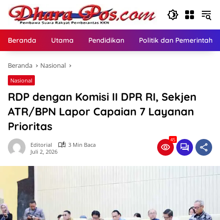
Langsung
ke
konten
Beranda
Utama
Pendidikan
Politik dan Pemerintaha
Beranda
Nasional
Nasional
RDP dengan Komisi II DPR RI, Sekjen
ATR/BPN Lapor Capaian 7 Layanan
Prioritas
45
Editorial
3 Min Baca
Juli 2, 2026