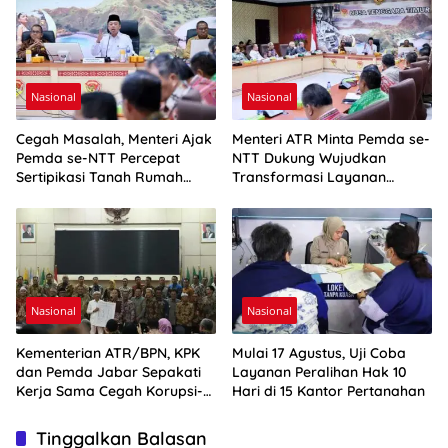
Nasional
Nasional
Cegah Masalah, Menteri Ajak
Menteri ATR Minta Pemda se-
Pemda se-NTT Percepat
NTT Dukung Wujudkan
Sertipikasi Tanah Rumah
Transformasi Layanan
Ibadah
Pertanahan
Nasional
Nasional
Kementerian ATR/BPN, KPK
Mulai 17 Agustus, Uji Coba
dan Pemda Jabar Sepakati
Layanan Peralihan Hak 10
Kerja Sama Cegah Korupsi-
Hari di 15 Kantor Pertanahan
Penguatan Ekonomi
Tinggalkan Balasan