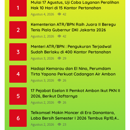
Mulai 17 Agustus, Uji Coba Layanan Peralihan
1
Hak 10 Hari di 15 Kantor Pertanahan
Agustus 4, 2026
42
Kementerian ATR/BPN Raih Juara II Beregu
2
Tenis Piala Gubernur DKI Jakarta 2026
Agustus 2, 2026
42
Menteri ATR/BPN : Pengukuran Terjadwal
3
Sudah Berlaku di 400 Kantor Pertanahan
Agustus 3, 2026
29
Hadapi Kemarau dan El Nino, Perumdam
4
Tirta Yapono Perkuat Cadangan Air Ambon
Agustus 3, 2026
26
17 Pejabat Eselon II Pemkot Ambon Ikut PKN II
5
2026, Berikut Daftarnya
Agustus 2, 2026
26
Telkomsel Makin Moncer di Era Danantara,
6
Laba Bersih Semester I 2026 Tembus Rp10,4
Triliun
Agustus 2, 2026
23