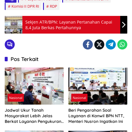
Komisi II DPR RI
RDP
Sekjen ATR/BPN: Layanan Pertanahan Capai
8,4 Juta Berkas Pertahunnya
Pos Terkait
Nasional
Nasional
Jadwal Ukur Tanah
Beri Pengarahan Soal
Masyarakat Lebih Jelas
Layanan di Kanwil BPN NTT,
Berkat Layanan Pengukuran
Menteri Nusron Ingatkan Ini
Terjadwal