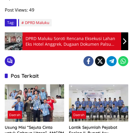
Post Views:
49
Tag:
DPRD Maluku
DPRD Maluku Soroti Rencana Eksekusi Lahan
Eks Hotel Anggrek, Dugaan Dokumen Palsu
Jadi Perhatian
Pos Terkait
Daerah
Daerah
Usung Misi “Sejuta Cinta
Lantik Sejumlah Pejabat
untuk Cahaya Utara”, AMGPM
Eselon II, Bupati Aru