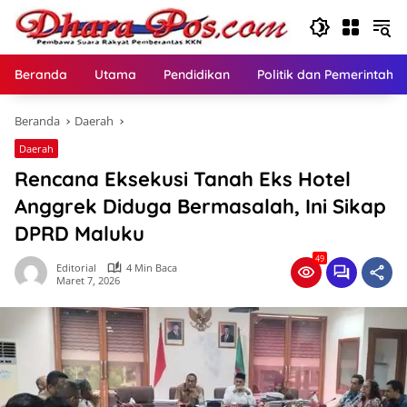
Langsung
ke
konten
Beranda
Utama
Pendidikan
Politik dan Pemerintaha
Beranda
Daerah
Daerah
Rencana Eksekusi Tanah Eks Hotel
Anggrek Diduga Bermasalah, Ini Sikap
DPRD Maluku
49
Editorial
4 Min Baca
Maret 7, 2026