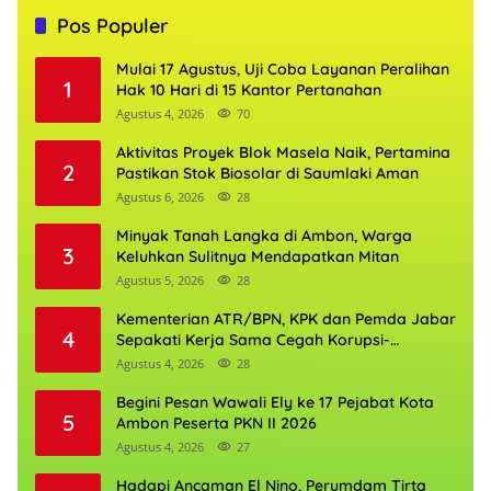
Pos Populer
Mulai 17 Agustus, Uji Coba Layanan Peralihan
1
Hak 10 Hari di 15 Kantor Pertanahan
Agustus 4, 2026
70
Aktivitas Proyek Blok Masela Naik, Pertamina
2
Pastikan Stok Biosolar di Saumlaki Aman
Agustus 6, 2026
28
Minyak Tanah Langka di Ambon, Warga
3
Keluhkan Sulitnya Mendapatkan Mitan
Agustus 5, 2026
28
Kementerian ATR/BPN, KPK dan Pemda Jabar
4
Sepakati Kerja Sama Cegah Korupsi-
Penguatan Ekonomi
Agustus 4, 2026
28
Begini Pesan Wawali Ely ke 17 Pejabat Kota
5
Ambon Peserta PKN II 2026
Agustus 4, 2026
27
Hadapi Ancaman El Nino, Perumdam Tirta