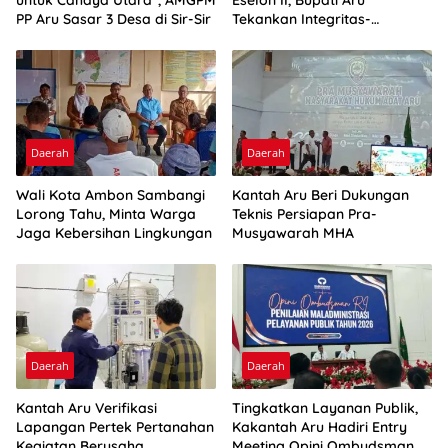
PP Aru Sasar 3 Desa di Sir-Sir
Tekankan Integritas-
Percepatan Kinerja
Daerah
Daerah
Wali Kota Ambon Sambangi
Kantah Aru Beri Dukungan
Lorong Tahu, Minta Warga
Teknis Persiapan Pra-
Jaga Kebersihan Lingkungan
Musyawarah MHA
Daerah
Daerah
Kantah Aru Verifikasi
Tingkatkan Layanan Publik,
Lapangan Pertek Pertanahan
Kakantah Aru Hadiri Entry
Kegiatan Berusaha,
Meeting Opini Ombudsman RI