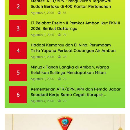
Menteri ATR/BPN : Pengukuran Terjadwal
2
Sudah Berlaku di 400 Kantor Pertanahan
Agustus 3, 2026
56
17 Pejabat Eselon II Pemkot Ambon Ikut PKN II
3
2026, Berikut Daftarnya
Agustus 2, 2026
29
Hadapi Kemarau dan El Nino, Perumdam
4
Tirta Yapono Perkuat Cadangan Air Ambon
Agustus 3, 2026
28
Minyak Tanah Langka di Ambon, Warga
5
Keluhkan Sulitnya Mendapatkan Mitan
Agustus 5, 2026
25
Kementerian ATR/BPN, KPK dan Pemda Jabar
6
Sepakati Kerja Sama Cegah Korupsi-
Penguatan Ekonomi
Agustus 4, 2026
25