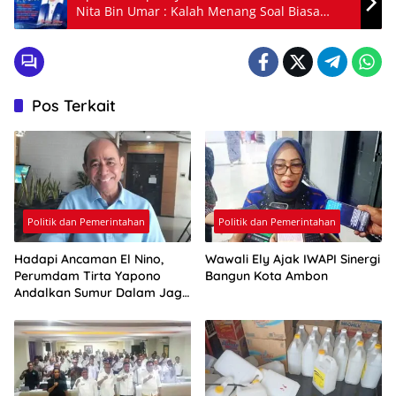
Nita Bin Umar : Kalah Menang Soal Biasa
Dalam Kompetisi
Pos Terkait
Politik dan Pemerintahan
Politik dan Pemerintahan
Hadapi Ancaman El Nino,
Wawali Ely Ajak IWAPI Sinergi
Perumdam Tirta Yapono
Bangun Kota Ambon
Andalkan Sumur Dalam Jaga
Pasokan Air Ambon