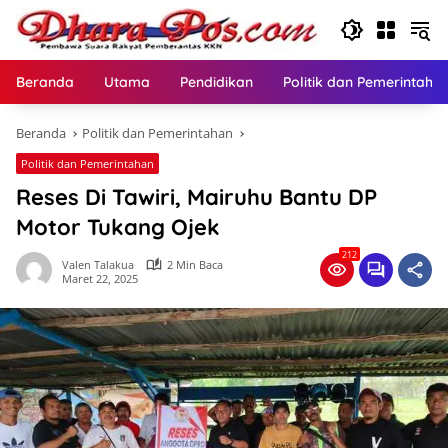
Langsung
ke
konten
Beranda
Utama
Pendidikan
Politik dan Pemerintaha
Beranda
Politik dan Pemerintahan
Politik dan Pemerintahan
Reses Di Tawiri, Mairuhu Bantu DP
Motor Tukang Ojek
212
Valen Talakua
2 Min Baca
Maret 22, 2025