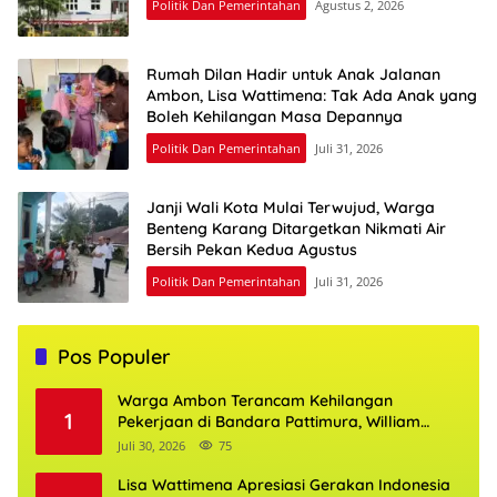
Politik Dan Pemerintahan
Agustus 2, 2026
Rumah Dilan Hadir untuk Anak Jalanan
Ambon, Lisa Wattimena: Tak Ada Anak yang
Boleh Kehilangan Masa Depannya
Politik Dan Pemerintahan
Juli 31, 2026
Janji Wali Kota Mulai Terwujud, Warga
Benteng Karang Ditargetkan Nikmati Air
Bersih Pekan Kedua Agustus
Politik Dan Pemerintahan
Juli 31, 2026
Pos Populer
Warga Ambon Terancam Kehilangan
1
Pekerjaan di Bandara Pattimura, William
Mairuhu Desak Maskapai Utamakan Tenaga
Juli 30, 2026
75
Kerja Lokal
Lisa Wattimena Apresiasi Gerakan Indonesia