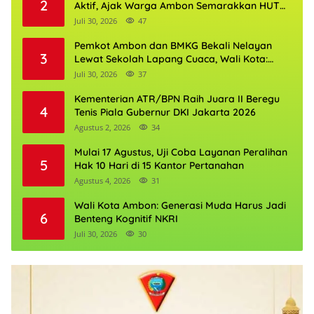
2
Aktif, Ajak Warga Ambon Semarakkan HUT
RI dan HUT Provinsi Maluku
Juli 30, 2026
47
Pemkot Ambon dan BMKG Bekali Nelayan
3
Lewat Sekolah Lapang Cuaca, Wali Kota:
Keselamatan Harus Jadi Prioritas
Juli 30, 2026
37
Kementerian ATR/BPN Raih Juara II Beregu
4
Tenis Piala Gubernur DKI Jakarta 2026
Agustus 2, 2026
34
Mulai 17 Agustus, Uji Coba Layanan Peralihan
5
Hak 10 Hari di 15 Kantor Pertanahan
Agustus 4, 2026
31
Wali Kota Ambon: Generasi Muda Harus Jadi
6
Benteng Kognitif NKRI
Juli 30, 2026
30