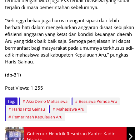
terlibat dengan MoU juga PKS terkait beasiswa yang sudah
terjalin di masa pemerintahan sebelumnya.
“Sehingga beliau juga harus mengantisipasi dan lebih
berhati-hati dalam mengeluarkan anggaran disaat kebijakan
efisiensi anggaran yang ketat dan kondisi keuangan daerah
Aru yang tidak baik baik saja. Semoga penjelasan ini dapat
bermanfaat bagi masyarakat pada umumnya terkhusus adi-
adik mahasiswa asal kabupaten Kepulauan Aru,” pungkas
Haris Gainau.
(dp-31)
Post Views:
1,255
Tag:
Aksi Demo Mahasiswa
Beasiswa Pemda Aru
Haris Frits Gainau
Mahasiswa Aru
Pemerintah Kepulauan Aru
Gubernur Hendrik Resmikan Kantor Kadin
Maluku