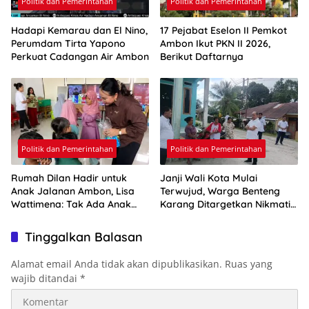
Politik dan Pemerintahan
Politik dan Pemerintahan
Hadapi Kemarau dan El Nino,
17 Pejabat Eselon II Pemkot
Perumdam Tirta Yapono
Ambon Ikut PKN II 2026,
Perkuat Cadangan Air Ambon
Berikut Daftarnya
Politik dan Pemerintahan
Politik dan Pemerintahan
Rumah Dilan Hadir untuk
Janji Wali Kota Mulai
Anak Jalanan Ambon, Lisa
Terwujud, Warga Benteng
Wattimena: Tak Ada Anak
Karang Ditargetkan Nikmati
yang Boleh Kehilangan Masa
Air Bersih Pekan Kedua
Depannya
Agustus
Tinggalkan Balasan
Alamat email Anda tidak akan dipublikasikan.
Ruas yang
wajib ditandai
*