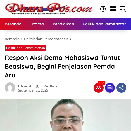
Langsung
ke
konten
Beranda
Utama
Pendidikan
Politik dan Pemerintaha
Beranda
Politik dan Pemerintahan
Politik dan Pemerintahan
Respon Aksi Demo Mahasiswa Tuntut
Beasiswa, Begini Penjelasan Pemda
Aru
1255
Editorial
3 Min Baca
September 25, 2025