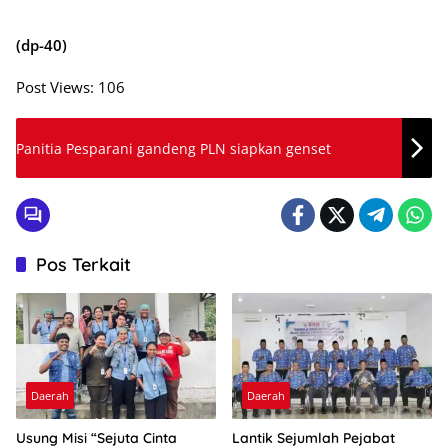
(dp-40)
Post Views:
106
Panitia Pesparani gandeng PLN siapkan genset
Pos Terkait
Daerah
Daerah
Usung Misi “Sejuta Cinta
Lantik Sejumlah Pejabat