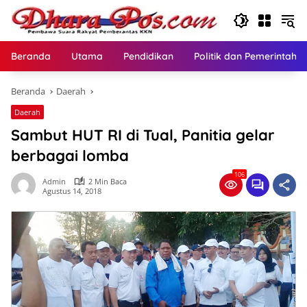
Langsung
ke
konten
Beranda
Utama
Pendidikan
Politik dan Pemerintaha
Beranda
Daerah
Daerah
Sambut HUT RI di Tual, Panitia gelar
berbagai lomba
106
Admin
2 Min Baca
Agustus 14, 2018