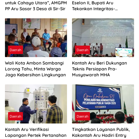
untuk Cahaya Utara”, AMGPM
Eselon II, Bupati Aru
PP Aru Sasar 3 Desa di Sir-Sir
Tekankan Integritas-
Percepatan Kinerja
Daerah
Daerah
Wali Kota Ambon Sambangi
Kantah Aru Beri Dukungan
Lorong Tahu, Minta Warga
Teknis Persiapan Pra-
Jaga Kebersihan Lingkungan
Musyawarah MHA
Daerah
Daerah
Kantah Aru Verifikasi
Tingkatkan Layanan Publik,
Lapangan Pertek Pertanahan
Kakantah Aru Hadiri Entry