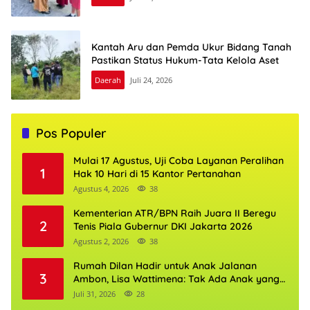
Kantah Aru dan Pemda Ukur Bidang Tanah
Pastikan Status Hukum-Tata Kelola Aset
Daerah
Juli 24, 2026
Pos Populer
Mulai 17 Agustus, Uji Coba Layanan Peralihan
1
Hak 10 Hari di 15 Kantor Pertanahan
Agustus 4, 2026
38
Kementerian ATR/BPN Raih Juara II Beregu
2
Tenis Piala Gubernur DKI Jakarta 2026
Agustus 2, 2026
38
Rumah Dilan Hadir untuk Anak Jalanan
3
Ambon, Lisa Wattimena: Tak Ada Anak yang
Boleh Kehilangan Masa Depannya
Juli 31, 2026
28