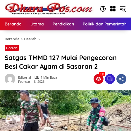
Langsung
ke
konten
Beranda
Utama
Pendidikan
Politik dan Pemerintaha
Beranda
Daerah
Daerah
Satgas TMMD 127 Mulai Pengecoran
Besi Cakar Ayam di Sasaran 2
121
Editorial
1 Min Baca
Februari 18, 2026