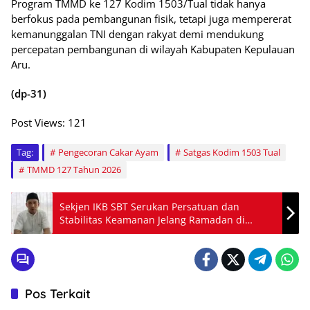
Program TMMD ke 127 Kodim 1503/Tual tidak hanya
berfokus pada pembangunan fisik, tetapi juga mempererat
kemanunggalan TNI dengan rakyat demi mendukung
percepatan pembangunan di wilayah Kabupaten Kepulauan
Aru.
(dp-31)
Post Views:
121
Tag:
Pengecoran Cakar Ayam
Satgas Kodim 1503 Tual
TMMD 127 Tahun 2026
Sekjen IKB SBT Serukan Persatuan dan
Stabilitas Keamanan Jelang Ramadan di
Maluku
Pos Terkait