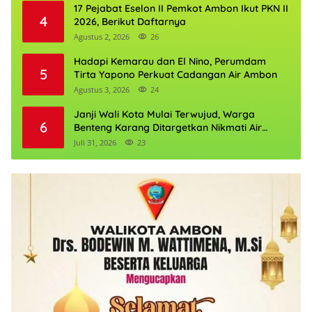
17 Pejabat Eselon II Pemkot Ambon Ikut PKN II
4
2026, Berikut Daftarnya
Agustus 2, 2026
26
Hadapi Kemarau dan El Nino, Perumdam
5
Tirta Yapono Perkuat Cadangan Air Ambon
Agustus 3, 2026
24
Janji Wali Kota Mulai Terwujud, Warga
6
Benteng Karang Ditargetkan Nikmati Air
Bersih Pekan Kedua Agustus
Juli 31, 2026
23