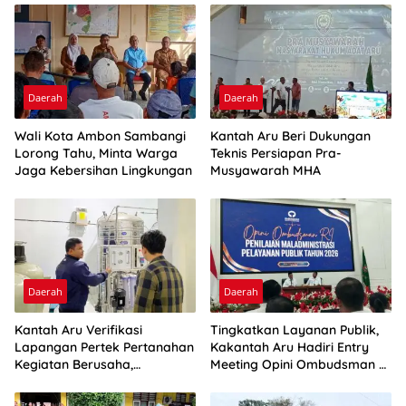
Daerah
Daerah
Wali Kota Ambon Sambangi
Kantah Aru Beri Dukungan
Lorong Tahu, Minta Warga
Teknis Persiapan Pra-
Jaga Kebersihan Lingkungan
Musyawarah MHA
Daerah
Daerah
Kantah Aru Verifikasi
Tingkatkan Layanan Publik,
Lapangan Pertek Pertanahan
Kakantah Aru Hadiri Entry
Kegiatan Berusaha,
Meeting Opini Ombudsman RI
Optimalkan Ini
2026