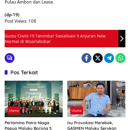
Pulau Ambon dan Lease.
(dp-19)
Post Views:
108
Gustu Covid-19 Tanimbar Sosialisasi 9 Anjuran New
Normal di Wuarlabobar
Pos Terkait
Utama
Utama
Pertamina Patra Niaga
Isu Provokasi Merebak,
Papua Maluku Borong 5
GASMEN Maluku Serukan