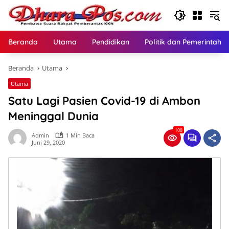
Langsung
ke
konten
Beranda
Utama
Pendidikan
Politik dan Pemerintaha
Beranda
Utama
Utama
Satu Lagi Pasien Covid-19 di Ambon
Meninggal Dunia
108
Admin
1 Min Baca
Juni 29, 2020