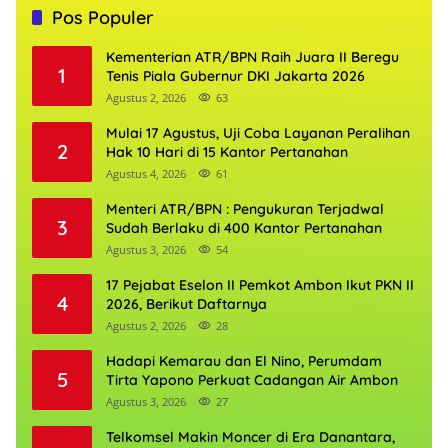
Pos Populer
Kementerian ATR/BPN Raih Juara II Beregu
1
Tenis Piala Gubernur DKI Jakarta 2026
Agustus 2, 2026
63
Mulai 17 Agustus, Uji Coba Layanan Peralihan
2
Hak 10 Hari di 15 Kantor Pertanahan
Agustus 4, 2026
61
Menteri ATR/BPN : Pengukuran Terjadwal
3
Sudah Berlaku di 400 Kantor Pertanahan
Agustus 3, 2026
54
17 Pejabat Eselon II Pemkot Ambon Ikut PKN II
4
2026, Berikut Daftarnya
Agustus 2, 2026
28
Hadapi Kemarau dan El Nino, Perumdam
5
Tirta Yapono Perkuat Cadangan Air Ambon
Agustus 3, 2026
27
Telkomsel Makin Moncer di Era Danantara,