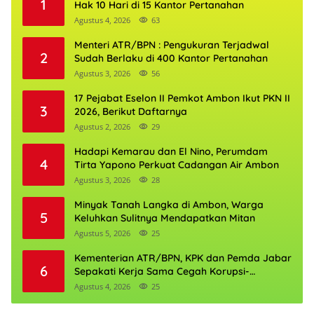
1
Hak 10 Hari di 15 Kantor Pertanahan
Agustus 4, 2026
63
Menteri ATR/BPN : Pengukuran Terjadwal
2
Sudah Berlaku di 400 Kantor Pertanahan
Agustus 3, 2026
56
17 Pejabat Eselon II Pemkot Ambon Ikut PKN II
3
2026, Berikut Daftarnya
Agustus 2, 2026
29
Hadapi Kemarau dan El Nino, Perumdam
4
Tirta Yapono Perkuat Cadangan Air Ambon
Agustus 3, 2026
28
Minyak Tanah Langka di Ambon, Warga
5
Keluhkan Sulitnya Mendapatkan Mitan
Agustus 5, 2026
25
Kementerian ATR/BPN, KPK dan Pemda Jabar
6
Sepakati Kerja Sama Cegah Korupsi-
Penguatan Ekonomi
Agustus 4, 2026
25