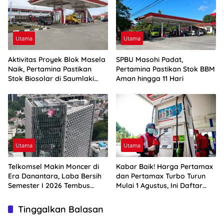
Utama
Utama
Aktivitas Proyek Blok Masela
SPBU Masohi Padat,
Naik, Pertamina Pastikan
Pertamina Pastikan Stok BBM
Stok Biosolar di Saumlaki
Aman hingga 11 Hari
Aman
Utama
Utama
Telkomsel Makin Moncer di
Kabar Baik! Harga Pertamax
Era Danantara, Laba Bersih
dan Pertamax Turbo Turun
Semester I 2026 Tembus
Mulai 1 Agustus, Ini Daftar
Rp10,4 Triliun
Harga BBM di Papua-Maluku
Tinggalkan Balasan