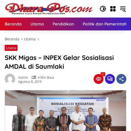
Langsung
ke
konten
Beranda
Utama
Pendidikan
Politik dan Pemerintaha
Beranda
Utama
Utama
SKK Migas – INPEX Gelar Sosialisasi
AMDAL di Saumlaki
97
Admin
4 Min Baca
Agustus 8, 2019