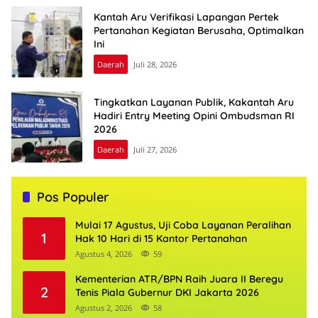
Kantah Aru Verifikasi Lapangan Pertek
Pertanahan Kegiatan Berusaha, Optimalkan
Ini
Daerah
Juli 28, 2026
Tingkatkan Layanan Publik, Kakantah Aru
Hadiri Entry Meeting Opini Ombudsman RI
2026
Daerah
Juli 27, 2026
Pos Populer
Mulai 17 Agustus, Uji Coba Layanan Peralihan
1
Hak 10 Hari di 15 Kantor Pertanahan
Agustus 4, 2026
59
Kementerian ATR/BPN Raih Juara II Beregu
2
Tenis Piala Gubernur DKI Jakarta 2026
Agustus 2, 2026
58