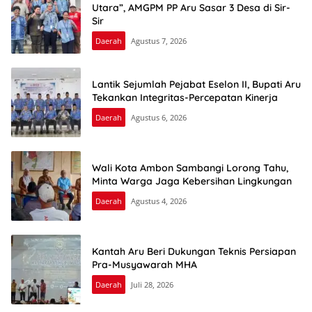
Utara”, AMGPM PP Aru Sasar 3 Desa di Sir-
Sir
Daerah
Agustus 7, 2026
Lantik Sejumlah Pejabat Eselon II, Bupati Aru
Tekankan Integritas-Percepatan Kinerja
Daerah
Agustus 6, 2026
Wali Kota Ambon Sambangi Lorong Tahu,
Minta Warga Jaga Kebersihan Lingkungan
Daerah
Agustus 4, 2026
Kantah Aru Beri Dukungan Teknis Persiapan
Pra-Musyawarah MHA
Daerah
Juli 28, 2026