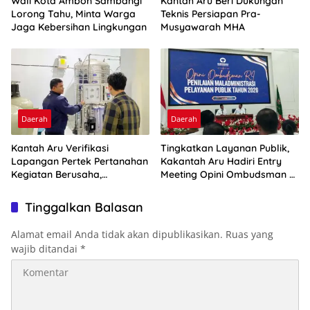
Wali Kota Ambon Sambangi
Kantah Aru Beri Dukungan
Lorong Tahu, Minta Warga
Teknis Persiapan Pra-
Jaga Kebersihan Lingkungan
Musyawarah MHA
Daerah
Daerah
Kantah Aru Verifikasi
Tingkatkan Layanan Publik,
Lapangan Pertek Pertanahan
Kakantah Aru Hadiri Entry
Kegiatan Berusaha,
Meeting Opini Ombudsman RI
Optimalkan Ini
2026
Tinggalkan Balasan
Alamat email Anda tidak akan dipublikasikan.
Ruas yang
wajib ditandai
*