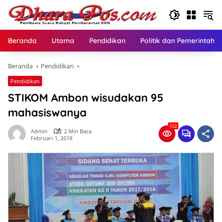
Langsung
ke
konten
Beranda
Utama
Pendidikan
Politik dan Pemerintaha
Beranda
Pendidikan
Pendidikan
STIKOM Ambon wisudakan 95
mahasiswanya
102
Admin
2 Min Baca
Februari 1, 2018