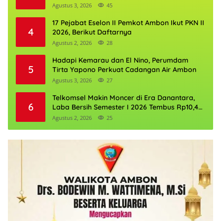
Agustus 3, 2026
45
17 Pejabat Eselon II Pemkot Ambon Ikut PKN II
4
2026, Berikut Daftarnya
Agustus 2, 2026
28
Hadapi Kemarau dan El Nino, Perumdam
5
Tirta Yapono Perkuat Cadangan Air Ambon
Agustus 3, 2026
27
Telkomsel Makin Moncer di Era Danantara,
6
Laba Bersih Semester I 2026 Tembus Rp10,4
Triliun
Agustus 2, 2026
25