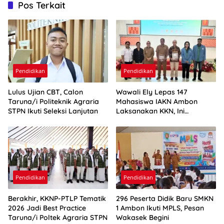
Pos Terkait
Pendidikan
Pendidikan
Lulus Ujian CBT, Calon
Wawali Ely Lepas 147
Taruna/i Politeknik Agraria
Mahasiswa IAKN Ambon
STPN Ikuti Seleksi Lanjutan
Laksanakan KKN, Ini
Harapannya
Pendidikan
Pendidikan
Berakhir, KKNP-PTLP Tematik
296 Peserta Didik Baru SMKN
2026 Jadi Best Practice
1 Ambon Ikuti MPLS, Pesan
Taruna/i Poltek Agraria STPN
Wakasek Begini