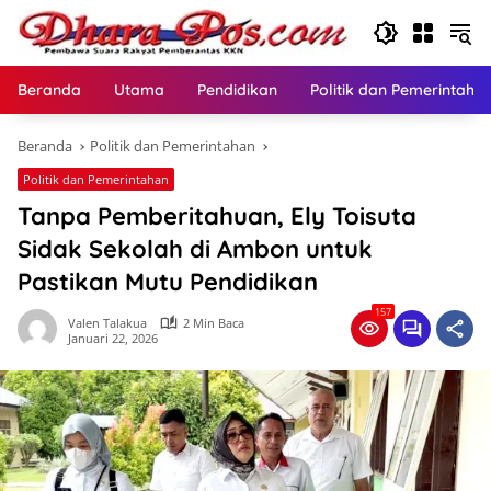
Langsung
ke
konten
Beranda
Utama
Pendidikan
Politik dan Pemerintaha
Beranda
Politik dan Pemerintahan
Politik dan Pemerintahan
Tanpa Pemberitahuan, Ely Toisuta
Sidak Sekolah di Ambon untuk
Pastikan Mutu Pendidikan
157
Valen Talakua
2 Min Baca
Januari 22, 2026