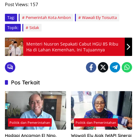
Post Views:
157
Tag:
Pemerintah Kota Ambon
Wawali Ely Toisutta
Topik:
Sidak
Menteri Nusron Sepakati Cabut HGU 85 Ribu
Ha di Lahan Kemenhan, Ini Tujuannya
Pos Terkait
Politik dan Pemerintahan
Politik dan Pemerintahan
Hadapi Ancaman El Nino,
Wawali Ely Ajak IWAPI Sinergi