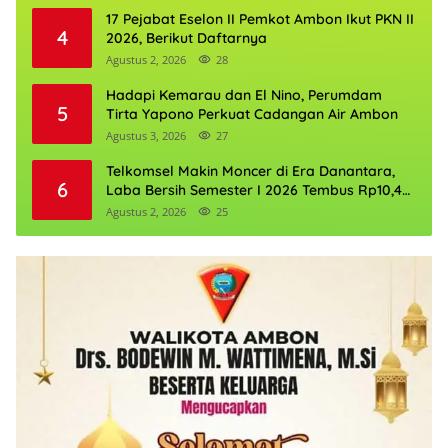
17 Pejabat Eselon II Pemkot Ambon Ikut PKN II
4
2026, Berikut Daftarnya
Agustus 2, 2026
28
Hadapi Kemarau dan El Nino, Perumdam
5
Tirta Yapono Perkuat Cadangan Air Ambon
Agustus 3, 2026
27
Telkomsel Makin Moncer di Era Danantara,
6
Laba Bersih Semester I 2026 Tembus Rp10,4
Triliun
Agustus 2, 2026
25