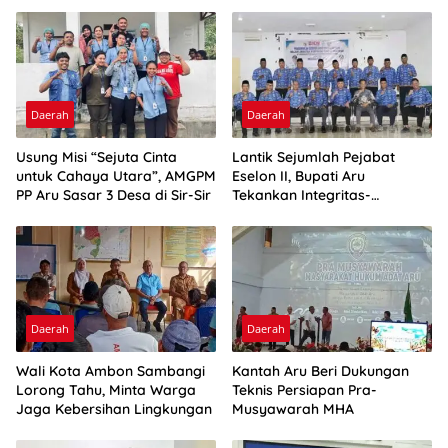
Daerah
Daerah
Usung Misi “Sejuta Cinta
Lantik Sejumlah Pejabat
untuk Cahaya Utara”, AMGPM
Eselon II, Bupati Aru
PP Aru Sasar 3 Desa di Sir-Sir
Tekankan Integritas-
Percepatan Kinerja
Daerah
Daerah
Wali Kota Ambon Sambangi
Kantah Aru Beri Dukungan
Lorong Tahu, Minta Warga
Teknis Persiapan Pra-
Jaga Kebersihan Lingkungan
Musyawarah MHA