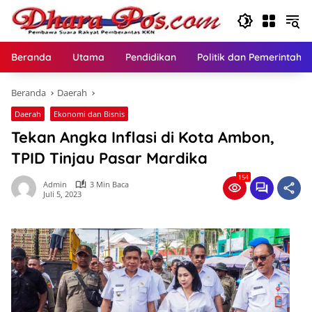
Langsung
ke
konten
Beranda
Utama
Pendidikan
Politik dan Pemerintaha
Beranda
Daerah
Daerah
Ekonomi dan Bisnis
Tekan Angka Inflasi di Kota Ambon,
TPID Tinjau Pasar Mardika
154
Admin
3 Min Baca
Juli 5, 2023