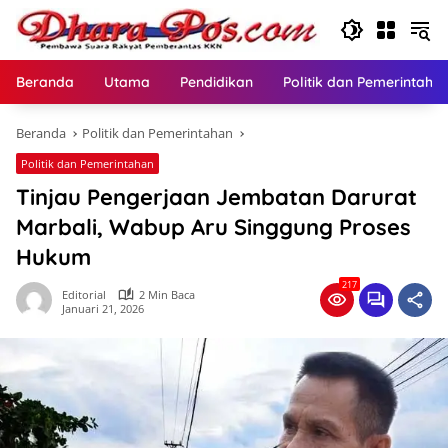
Langsung
ke
konten
Beranda
Utama
Pendidikan
Politik dan Pemerintaha
Beranda
Politik dan Pemerintahan
Politik dan Pemerintahan
Tinjau Pengerjaan Jembatan Darurat
Marbali, Wabup Aru Singgung Proses
Hukum
217
Editorial
2 Min Baca
Januari 21, 2026