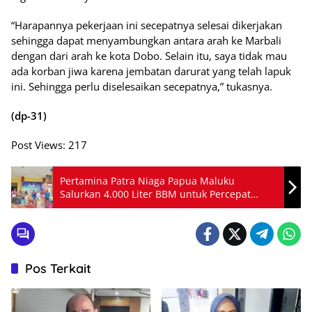
“Harapannya pekerjaan ini secepatnya selesai dikerjakan
sehingga dapat menyambungkan antara arah ke Marbali
dengan dari arah ke kota Dobo. Selain itu, saya tidak mau
ada korban jiwa karena jembatan darurat yang telah lapuk
ini. Sehingga perlu diselesaikan secepatnya,” tukasnya.
(dp-31)
Post Views:
217
Pertamina Patra Niaga Papua Maluku
Salurkan 4.000 Liter BBM untuk Percepat
Pemulihan Banjir dan Longsor Halmahera
Utara
Pos Terkait