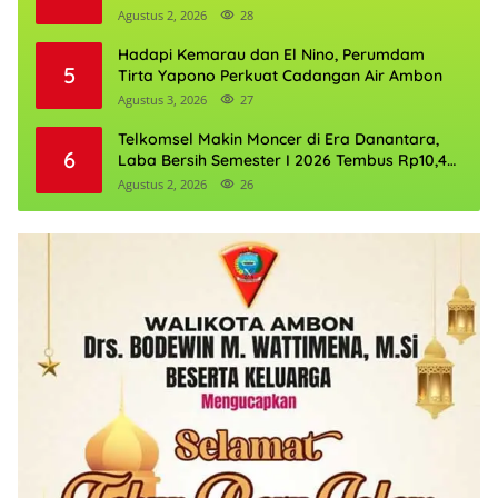
Agustus 2, 2026
28
Hadapi Kemarau dan El Nino, Perumdam
5
Tirta Yapono Perkuat Cadangan Air Ambon
Agustus 3, 2026
27
Telkomsel Makin Moncer di Era Danantara,
6
Laba Bersih Semester I 2026 Tembus Rp10,4
Triliun
Agustus 2, 2026
26