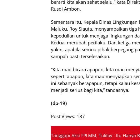
berarti kita akan sehat selalu,” kata Dir
Rusdi Ambon.
Sementara itu, Kepala Dinas Lingkungan 
Maluku, Roy Siauta, menyampaikan tiga 
kepedulian untuk menjaga lingkungan da
Kedua, merubah perilaku. Dan ketiga men
yakin, apabila semua pihak berpegang pad
sampah pasti terselesaikan.
“Kita mau bicara apapun, kita mau menyi
seperti apapun, kita mau menyiapkan s
ini sebanyak berapapun, tetapi kalau ke
menjadi serius bagi kita,” tandasnya.
(dp-19)
Post Views:
137
Tanggapi Aksi FPLMM, Tukloy : Itu Hanya