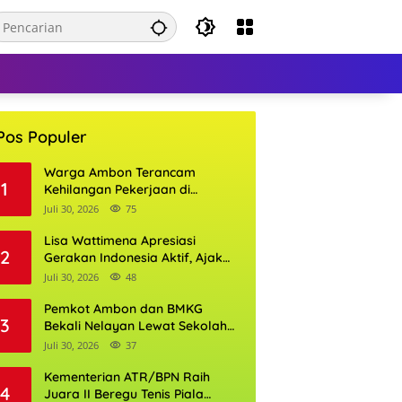
Pos Populer
Warga Ambon Terancam
1
Kehilangan Pekerjaan di
Bandara Pattimura, William
Juli 30, 2026
75
Mairuhu Desak Maskapai
Utamakan Tenaga Kerja Lokal
Lisa Wattimena Apresiasi
2
Gerakan Indonesia Aktif, Ajak
Warga Ambon Semarakkan
Juli 30, 2026
48
HUT RI dan HUT Provinsi Maluku
Pemkot Ambon dan BMKG
3
Bekali Nelayan Lewat Sekolah
Lapang Cuaca, Wali Kota:
Juli 30, 2026
37
Keselamatan Harus Jadi
Prioritas
Kementerian ATR/BPN Raih
4
Juara II Beregu Tenis Piala