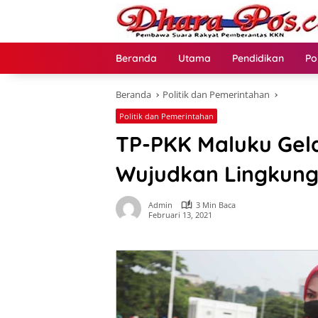
Langsung
ke
konten
Beranda
Utama
Pendidikan
Po
Beranda
Politik dan Pemerintahan
Politik dan Pemerintahan
TP-PKK Maluku Gela
Wujudkan Lingkung
Admin
3 Min Baca
Februari 13, 2021