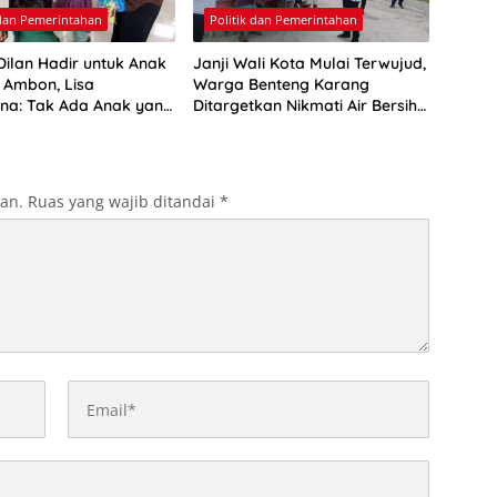
 dan Pemerintahan
Politik dan Pemerintahan
ilan Hadir untuk Anak
Janji Wali Kota Mulai Terwujud,
 Ambon, Lisa
Warga Benteng Karang
na: Tak Ada Anak yang
Ditargetkan Nikmati Air Bersih
ehilangan Masa
Pekan Kedua Agustus
ya
kan.
Ruas yang wajib ditandai
*