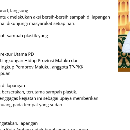
urad, langsung
uk melakukan aksi bersih-bersih sampah di lapangan
mai dikunjungi masyarakat setiap hari.
ah-sampah plastik yang
Direktur Utama PD
 Lingkungan Hidup Provinsi Maluku dan
lingkup Pemprov Maluku, anggota TP-PKK
mpuan.
a di lapangan
berserakan, terutama sampah plastik.
menggagas kegiatan ini sebagai upaya memberikan
ibuang pada tempat yang sudah
engatakan, lapangan
rga Kota Ambon untuk berolahraga, maupun