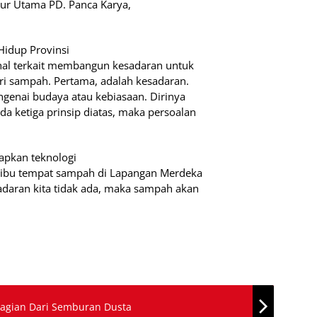
ektur Utama PD. Panca Karya,
Hidup Provinsi
hal terkait membangun kesadaran untuk
ri sampah. Pertama, adalah kesadaran.
genai budaya atau kebiasaan. Dirinya
a ketiga prinsip diatas, maka persoalan
apkan teknologi
eribu tempat sampah di Lapangan Merdeka
sadaran kita tidak ada, maka sampah akan
 Bagian Dari Semburan Dusta