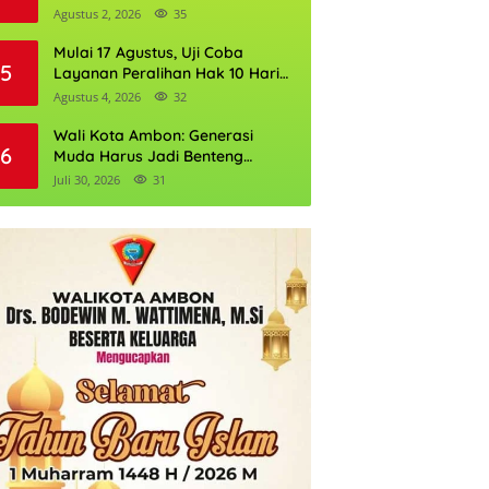
Gubernur DKI Jakarta 2026
Agustus 2, 2026
35
Mulai 17 Agustus, Uji Coba
5
Layanan Peralihan Hak 10 Hari
di 15 Kantor Pertanahan
Agustus 4, 2026
32
Wali Kota Ambon: Generasi
6
Muda Harus Jadi Benteng
Kognitif NKRI
Juli 30, 2026
31