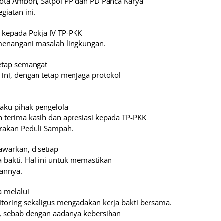
ota Ambon, Satpol PP dan PD Panca Karya
giatan ini.
 kepada Pokja IV TP-PKK
 menangani masalah lingkungan.
tetap semangat
ini, dengan tetap menjaga protokol
aku pihak pengelola
erima kasih dan apresiasi kepada TP-PKK
rakan Peduli Sampah.
awarkan, disetiap
a bakti. Hal ini untuk memastikan
hannya.
a melalui
toring sekaligus mengadakan kerja bakti bersama.
a, sebab dengan aadanya kebersihan