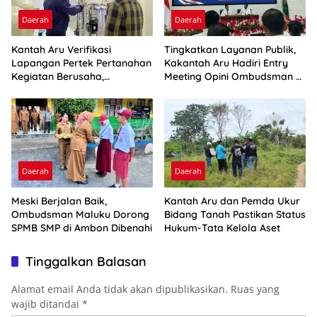
Daerah
Daerah
Kantah Aru Verifikasi
Tingkatkan Layanan Publik,
Lapangan Pertek Pertanahan
Kakantah Aru Hadiri Entry
Kegiatan Berusaha,
Meeting Opini Ombudsman RI
Optimalkan Ini
2026
Daerah
Daerah
Meski Berjalan Baik,
Kantah Aru dan Pemda Ukur
Ombudsman Maluku Dorong
Bidang Tanah Pastikan Status
SPMB SMP di Ambon Dibenahi
Hukum-Tata Kelola Aset
Tinggalkan Balasan
Alamat email Anda tidak akan dipublikasikan.
Ruas yang
wajib ditandai
*