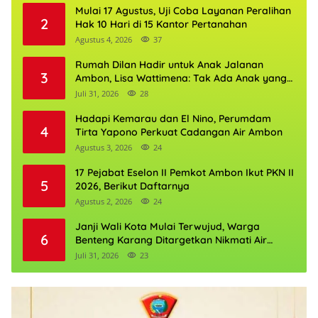
Mulai 17 Agustus, Uji Coba Layanan Peralihan
2
Hak 10 Hari di 15 Kantor Pertanahan
Agustus 4, 2026
37
Rumah Dilan Hadir untuk Anak Jalanan
3
Ambon, Lisa Wattimena: Tak Ada Anak yang
Boleh Kehilangan Masa Depannya
Juli 31, 2026
28
Hadapi Kemarau dan El Nino, Perumdam
4
Tirta Yapono Perkuat Cadangan Air Ambon
Agustus 3, 2026
24
17 Pejabat Eselon II Pemkot Ambon Ikut PKN II
5
2026, Berikut Daftarnya
Agustus 2, 2026
24
Janji Wali Kota Mulai Terwujud, Warga
6
Benteng Karang Ditargetkan Nikmati Air
Bersih Pekan Kedua Agustus
Juli 31, 2026
23