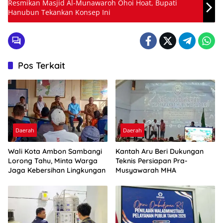
Resmikan Masjid Al-Munawaroh Ohoi Hoat, Bupati
Hanubun Tekankan Konsep Ini
Pos Terkait
Daerah
Daerah
Wali Kota Ambon Sambangi
Kantah Aru Beri Dukungan
Lorong Tahu, Minta Warga
Teknis Persiapan Pra-
Jaga Kebersihan Lingkungan
Musyawarah MHA