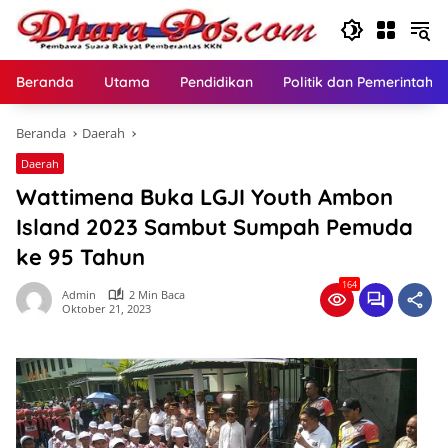
Langsung
ke
konten
Beranda
Utama
Pendidikan
Politik dan Pemerintaha
Beranda
Daerah
Daerah
Wattimena Buka LGJI Youth Ambon
Island 2023 Sambut Sumpah Pemuda
ke 95 Tahun
164
Admin
2 Min Baca
Oktober 21, 2023