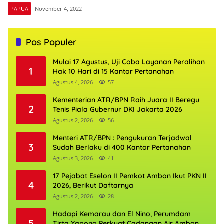
PAPUA
November 4, 2022
Pos Populer
Mulai 17 Agustus, Uji Coba Layanan Peralihan
1
Hak 10 Hari di 15 Kantor Pertanahan
Agustus 4, 2026
57
Kementerian ATR/BPN Raih Juara II Beregu
2
Tenis Piala Gubernur DKI Jakarta 2026
Agustus 2, 2026
56
Menteri ATR/BPN : Pengukuran Terjadwal
3
Sudah Berlaku di 400 Kantor Pertanahan
Agustus 3, 2026
41
17 Pejabat Eselon II Pemkot Ambon Ikut PKN II
4
2026, Berikut Daftarnya
Agustus 2, 2026
28
Hadapi Kemarau dan El Nino, Perumdam
5
Tirta Yapono Perkuat Cadangan Air Ambon