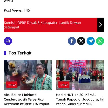
(Piet)
Post Views:
145
Komisi I DPRP Desak 3 Kabupaten Lantik Dewan
Setempat
Pos Terkait
PAPUA
PAPUA
Aksi Bakar Mahkota
Hadiri HUT ke 20 IKEMAL
Cenderawasih Terus Picu
Tanah Papua di Jayapura, Ini
Kecaman ke BBKSDA Papua
Pesan Gubernur Maluku