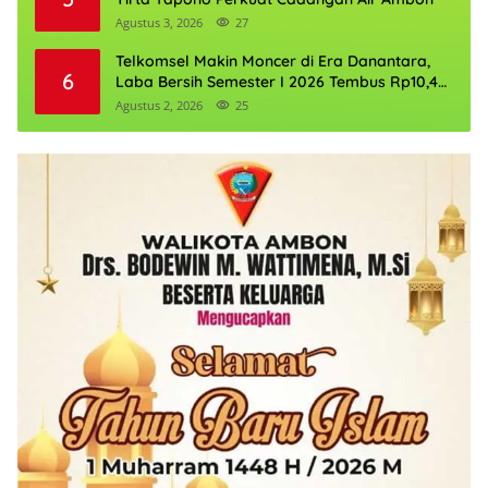
Agustus 3, 2026
27
Telkomsel Makin Moncer di Era Danantara,
6
Laba Bersih Semester I 2026 Tembus Rp10,4
Triliun
Agustus 2, 2026
25