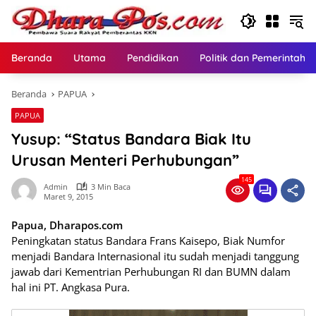
Langsung
ke
konten
Beranda
Utama
Pendidikan
Politik dan Pemerintaha
Beranda
PAPUA
PAPUA
Yusup: “Status Bandara Biak Itu
Urusan Menteri Perhubungan”
145
Admin
3 Min Baca
Maret 9, 2015
Papua, Dharapos.com
Peningkatan status Bandara Frans Kaisepo, Biak Numfor
menjadi Bandara Internasional itu sudah menjadi tanggung
jawab dari Kementrian Perhubungan RI dan BUMN dalam
hal ini PT. Angkasa Pura.