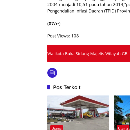
2004 menjadi 10,51 pada tahun 2014,”pun
Pengendalian Inflasi Daerah (TPID) Provi
(07/rr)
Post Views:
108
Walikota Buka Sidang Majelis Wilayah GBI
Pos Terkait
Utama
Utama