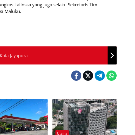
gkas Lailossa yang juga selaku Sekretaris Tim
nsi Maluku.
 Kota Jayapura
Utama