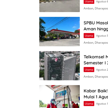
Utama
Agustus 6
Ambon, Dharapos.
SPBU Masoh
Aman hingga
Utama
Agustus 5
Ambon, Dharapos.
Telkomsel M
Semester I 
Utama
Agustus 2
Ambon, Dharapos
Kabar Baik
Mulai 1 Agu
Utama
Agustus 1