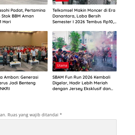
sohi Padat, Pertamina
Telkomsel Makin Moncer di Era
n Stok BBM Aman
Danantara, Laba Bersih
1 Hari
Semester I 2026 Tembus Rp10,4
Triliun
Utama
ta Ambon: Generasi
SBAM Fun Run 2026 Kembali
rus Jadi Benteng
Digelar, Hadir Lebih Meriah
 NKRI
dengan Jersey Eksklusif dan
Rute Ikonik Kota Ambon
kan.
Ruas yang wajib ditandai
*