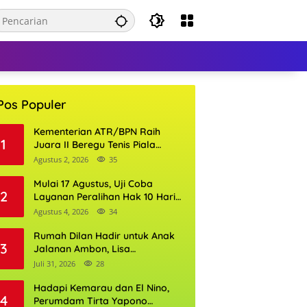
Pos Populer
Kementerian ATR/BPN Raih
1
Juara II Beregu Tenis Piala
Gubernur DKI Jakarta 2026
Agustus 2, 2026
35
Mulai 17 Agustus, Uji Coba
2
Layanan Peralihan Hak 10 Hari
di 15 Kantor Pertanahan
Agustus 4, 2026
34
Rumah Dilan Hadir untuk Anak
3
Jalanan Ambon, Lisa
Wattimena: Tak Ada Anak yang
Juli 31, 2026
28
Boleh Kehilangan Masa
Depannya
Hadapi Kemarau dan El Nino,
4
Perumdam Tirta Yapono