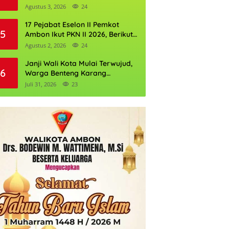
Perkuat Cadangan Air Ambon
Agustus 3, 2026
24
17 Pejabat Eselon II Pemkot
5
Ambon Ikut PKN II 2026, Berikut
Daftarnya
Agustus 2, 2026
24
Janji Wali Kota Mulai Terwujud,
6
Warga Benteng Karang
Ditargetkan Nikmati Air Bersih
Juli 31, 2026
23
Pekan Kedua Agustus