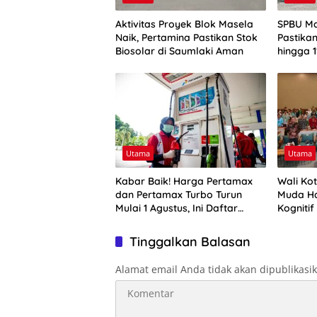
Aktivitas Proyek Blok Masela
SPBU Ma
Naik, Pertamina Pastikan Stok
Pastika
Biosolar di Saumlaki Aman
hingga 1
Utama
Utama
Kabar Baik! Harga Pertamax
Wali Ko
dan Pertamax Turbo Turun
Muda Ha
Mulai 1 Agustus, Ini Daftar
Kognitif
Harga BBM di Papua-Maluku
Tinggalkan Balasan
Alamat email Anda tidak akan dipublikasi