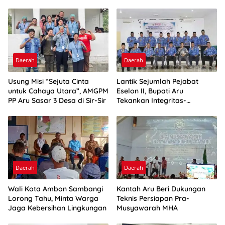
Daerah
Daerah
Usung Misi “Sejuta Cinta
Lantik Sejumlah Pejabat
untuk Cahaya Utara”, AMGPM
Eselon II, Bupati Aru
PP Aru Sasar 3 Desa di Sir-Sir
Tekankan Integritas-
Percepatan Kinerja
Daerah
Daerah
Wali Kota Ambon Sambangi
Kantah Aru Beri Dukungan
Lorong Tahu, Minta Warga
Teknis Persiapan Pra-
Jaga Kebersihan Lingkungan
Musyawarah MHA