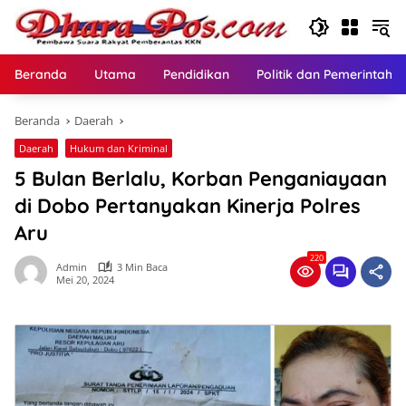
Langsung
ke
konten
Beranda
Utama
Pendidikan
Politik dan Pemerintaha
Beranda
Daerah
Daerah
Hukum dan Kriminal
5 Bulan Berlalu, Korban Penganiayaan
di Dobo Pertanyakan Kinerja Polres
Aru
220
Admin
3 Min Baca
Mei 20, 2024