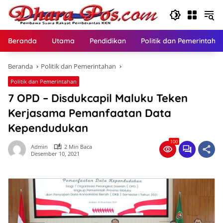
Langsung
ke
konten
Beranda
Utama
Pendidikan
Politik dan Pemerintaha
Beranda
Politik dan Pemerintahan
Politik dan Pemerintahan
7 OPD – Disdukcapil Maluku Teken
Kerjasama Pemanfaatan Data
Kependudukan
100
Admin
2 Min Baca
Desember 10, 2021