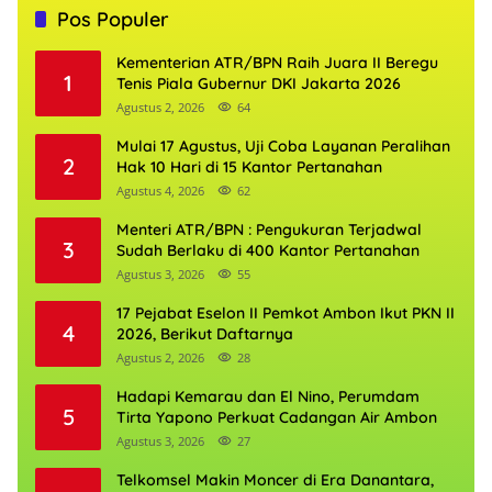
Pos Populer
Kementerian ATR/BPN Raih Juara II Beregu
1
Tenis Piala Gubernur DKI Jakarta 2026
Agustus 2, 2026
64
Mulai 17 Agustus, Uji Coba Layanan Peralihan
2
Hak 10 Hari di 15 Kantor Pertanahan
Agustus 4, 2026
62
Menteri ATR/BPN : Pengukuran Terjadwal
3
Sudah Berlaku di 400 Kantor Pertanahan
Agustus 3, 2026
55
17 Pejabat Eselon II Pemkot Ambon Ikut PKN II
4
2026, Berikut Daftarnya
Agustus 2, 2026
28
Hadapi Kemarau dan El Nino, Perumdam
5
Tirta Yapono Perkuat Cadangan Air Ambon
Agustus 3, 2026
27
Telkomsel Makin Moncer di Era Danantara,