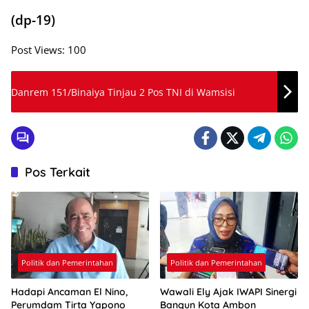
(dp-19)
Post Views:
100
Danrem 151/Binaiya Tinjau 2 Pos TNI di Wamsisi
Pos Terkait
Politik dan Pemerintahan
Politik dan Pemerintahan
Hadapi Ancaman El Nino,
Wawali Ely Ajak IWAPI Sinergi
Perumdam Tirta Yapono
Bangun Kota Ambon