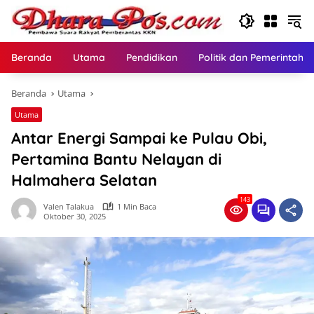
Langsung
ke
konten
Beranda
Utama
Pendidikan
Politik dan Pemerintaha
Beranda
Utama
Utama
Antar Energi Sampai ke Pulau Obi,
Pertamina Bantu Nelayan di
Halmahera Selatan
143
Valen Talakua
1 Min Baca
Oktober 30, 2025