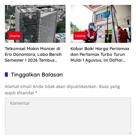
Aman
Utama
Utama
Telkomsel Makin Moncer di
Kabar Baik! Harga Pertamax
Era Danantara, Laba Bersih
dan Pertamax Turbo Turun
Semester I 2026 Tembus
Mulai 1 Agustus, Ini Daftar
Rp10,4 Triliun
Harga BBM di Papua-Maluku
Tinggalkan Balasan
Alamat email Anda tidak akan dipublikasikan.
Ruas yang
wajib ditandai
*