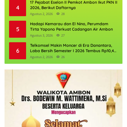
17 Pejabat Eselon II Pemkot Ambon Ikut PKN II
4
2026, Berikut Daftarnya
Agustus 2, 2026
28
Hadapi Kemarau dan El Nino, Perumdam
5
Tirta Yapono Perkuat Cadangan Air Ambon
Agustus 3, 2026
27
Telkomsel Makin Moncer di Era Danantara,
6
Laba Bersih Semester I 2026 Tembus Rp10,4
Triliun
Agustus 2, 2026
26