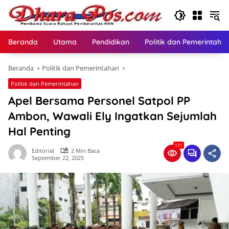
Langsung
ke
konten
Beranda
Utama
Pendidikan
Politik dan Pemerintaha
Beranda
Politik dan Pemerintahan
Politik dan Pemerintahan
Apel Bersama Personel Satpol PP
Ambon, Wawali Ely Ingatkan Sejumlah
Hal Penting
171
Editorial
2 Min Baca
September 22, 2025