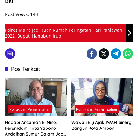
DKI
Post Views:
144
Polres Malra Jadi Tuan Rumah Peringatan Hari Pahlawan
2022, Bupati Hanubun Irup
Pos Terkait
Politik dan Pemerintahan
Politik dan Pemerintahan
Hadapi Ancaman El Nino,
Wawali Ely Ajak IWAPI Sinergi
Perumdam Tirta Yapono
Bangun Kota Ambon
Andalkan Sumur Dalam Jaga