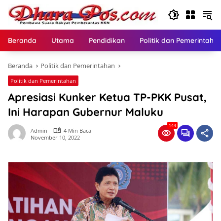
Langsung
ke
konten
Beranda
Utama
Pendidikan
Politik dan Pemerintaha
Beranda
Politik dan Pemerintahan
Politik dan Pemerintahan
Apresiasi Kunker Ketua TP-PKK Pusat,
Ini Harapan Gubernur Maluku
144
Admin
4 Min Baca
November 10, 2022