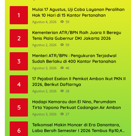
Mulai 17 Agustus, Uji Coba Layanan Peralihan
1
Hak 10 Hari di 15 Kantor Pertanahan
Agustus 4, 2026
59
Kementerian ATR/BPN Raih Juara II Beregu
2
Tenis Piala Gubernur DKI Jakarta 2026
Agustus 2, 2026
59
Menteri ATR/BPN : Pengukuran Terjadwal
3
Sudah Berlaku di 400 Kantor Pertanahan
Agustus 3, 2026
46
17 Pejabat Eselon II Pemkot Ambon Ikut PKN II
4
2026, Berikut Daftarnya
Agustus 2, 2026
28
Hadapi Kemarau dan El Nino, Perumdam
5
Tirta Yapono Perkuat Cadangan Air Ambon
Agustus 3, 2026
27
Telkomsel Makin Moncer di Era Danantara,
6
Laba Bersih Semester I 2026 Tembus Rp10,4