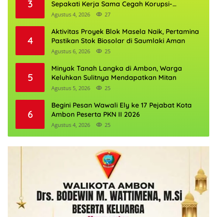
3
Sepakati Kerja Sama Cegah Korupsi-
Penguatan Ekonomi
Agustus 4, 2026
27
Aktivitas Proyek Blok Masela Naik, Pertamina
4
Pastikan Stok Biosolar di Saumlaki Aman
Agustus 6, 2026
25
Minyak Tanah Langka di Ambon, Warga
5
Keluhkan Sulitnya Mendapatkan Mitan
Agustus 5, 2026
25
Begini Pesan Wawali Ely ke 17 Pejabat Kota
6
Ambon Peserta PKN II 2026
Agustus 4, 2026
25