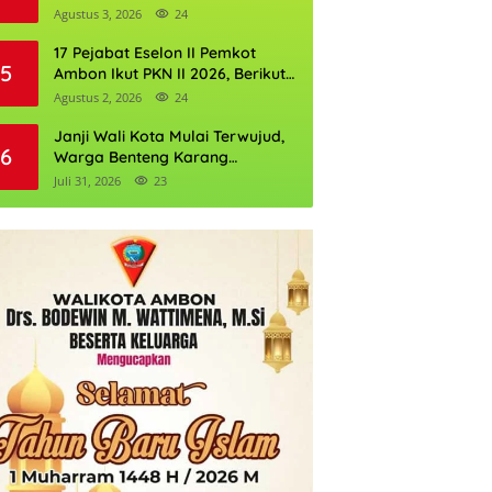
Perkuat Cadangan Air Ambon
Agustus 3, 2026
24
17 Pejabat Eselon II Pemkot
5
Ambon Ikut PKN II 2026, Berikut
Daftarnya
Agustus 2, 2026
24
Janji Wali Kota Mulai Terwujud,
6
Warga Benteng Karang
Ditargetkan Nikmati Air Bersih
Juli 31, 2026
23
Pekan Kedua Agustus