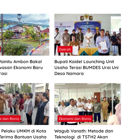
Daerah
Wainitu Ambon Bakal
Bupati Kaidel Launching Unit
wasan Ekonomi Baru
Usaha Terasi BUMDES Urai Uni
rasi
Desa Namara
 dan Bisnis
Ekonomi dan Bisnis
 Pelaku UMKM di Kota
Wagub Vanath: Metode dan
erima Bantuan Usaha
Teknologi di TSTH2 Akan