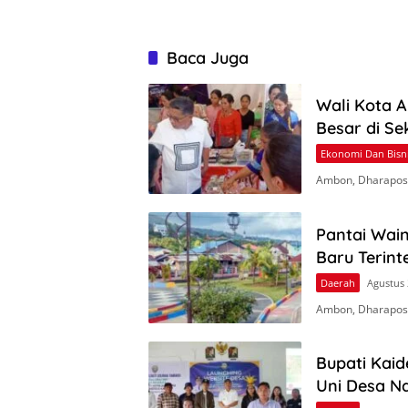
Baca Juga
Wali Kota 
Besar di S
Ekonomi Dan Bisn
Ambon, Dharapos
Pantai Wai
Baru Terint
Daerah
Agustus 
Ambon, Dharapos
Bupati Kaid
Uni Desa 