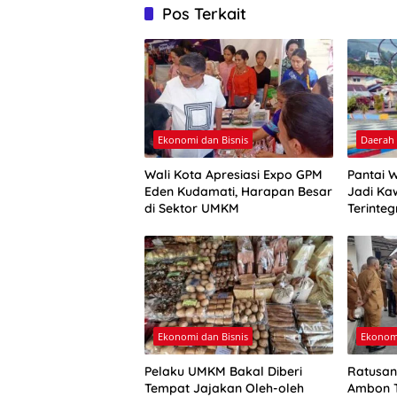
Pos Terkait
Ekonomi dan Bisnis
Daerah
Wali Kota Apresiasi Expo GPM
Pantai 
Eden Kudamati, Harapan Besar
Jadi Ka
di Sektor UMKM
Terinteg
Ekonomi dan Bisnis
Ekonomi
Pelaku UMKM Bakal Diberi
Ratusan
Tempat Jajakan Oleh-oleh
Ambon T