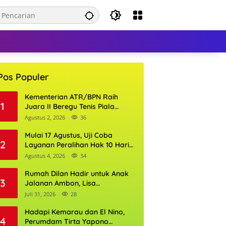
Pos Populer
Kementerian ATR/BPN Raih
1
Juara II Beregu Tenis Piala
Gubernur DKI Jakarta 2026
Agustus 2, 2026
36
Mulai 17 Agustus, Uji Coba
2
Layanan Peralihan Hak 10 Hari
di 15 Kantor Pertanahan
Agustus 4, 2026
34
Rumah Dilan Hadir untuk Anak
3
Jalanan Ambon, Lisa
Wattimena: Tak Ada Anak yang
Juli 31, 2026
28
Boleh Kehilangan Masa
Depannya
Hadapi Kemarau dan El Nino,
4
Perumdam Tirta Yapono