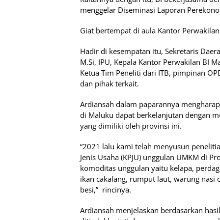
menggelar Diseminasi Laporan Perekonom
Giat bertempat di aula Kantor Perwakilan
Hadir di kesempatan itu, Sekretaris Daerah
M.Si, IPU, Kepala Kantor Perwakilan BI 
Ketua Tim Peneliti dari ITB, pimpinan OP
dan pihak terkait.
Ardiansah dalam paparannya menghara
di Maluku dapat berkelanjutan dengan 
yang dimiliki oleh provinsi ini.
“2021 lalu kami telah menyusun penelit
Jenis Usaha (KPJU) unggulan UMKM di Pro
komoditas unggulan yaitu kelapa, perdaga
ikan cakalang, rumput laut, warung nasi 
besi,”
rincinya.
Ardiansah menjelaskan berdasarkan hasil 