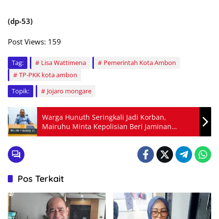
(dp-53)
Post Views:
159
Tag:
Lisa Wattimena
Pemerintah Kota Ambon
TP-PKK kota ambon
Topik:
Jojaro mongare
Warga Hunuth Seringkali Jadi Korban,
Mairuhu Minta Kepolisian Beri Jaminan
Keamanan Extra
Pos Terkait