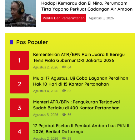
Hadapi Kemarau dan El Nino, Perumdam
Tirta Yapono Perkuat Cadangan Air Ambon
Politik Dan Pemerintahan
Agustus 3, 2026
Pos Populer
Kementerian ATR/BPN Raih Juara II Beregu
1
Tenis Piala Gubernur DKI Jakarta 2026
Agustus 2, 2026
64
Mulai 17 Agustus, Uji Coba Layanan Peralihan
2
Hak 10 Hari di 15 Kantor Pertanahan
Agustus 4, 2026
63
Menteri ATR/BPN : Pengukuran Terjadwal
3
Sudah Berlaku di 400 Kantor Pertanahan
Agustus 3, 2026
56
17 Pejabat Eselon II Pemkot Ambon Ikut PKN II
4
2026, Berikut Daftarnya
Agustus 2, 2026
29