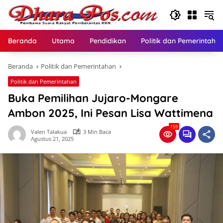
Langsung
ke
konten
Beranda
Utama
Pendidikan
Politik dan Pemerintaha
Beranda
Politik dan Pemerintahan
Politik dan Pemerintahan
Buka Pemilihan Jujaro-Mongare
Ambon 2025, Ini Pesan Lisa Wattimena
159
Valen Talakua
3 Min Baca
Agustus 21, 2025