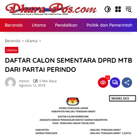
Langsung
ke
konten
Beranda
Utama
Pendidikan
Politik dan Pemerintaha
Beranda
Utama
Utama
DAFTAR CALON SEMENTARA DPRD MTB
DARI PARTAI PERINDO
69
Admin
0 Min Baca
Agustus 12, 2018