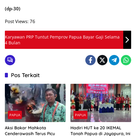
(dp-30)
Post Views:
76
Karyawan PRP Tuntut Pemprov Papua Bayar Gaji Selama
4 Bulan
Pos Terkait
PAPUA
PAPUA
Aksi Bakar Mahkota
Hadiri HUT ke 20 IKEMAL
Cenderawasih Terus Picu
Tanah Papua di Jayapura, Ini