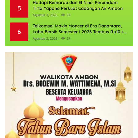
Hadapi Kemarau dan El Nino, Perumdam
5
Tirta Yapono Perkuat Cadangan Air Ambon
Agustus 3, 2026
27
Telkomsel Makin Moncer di Era Danantara,
6
Laba Bersih Semester I 2026 Tembus Rp10,4
Triliun
Agustus 2, 2026
27