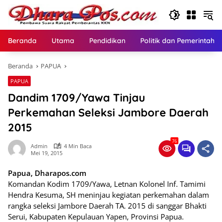
Langsung
ke
konten
Beranda
Utama
Pendidikan
Politik dan Pemerintaha
Beranda
PAPUA
PAPUA
Dandim 1709/Yawa Tinjau
Perkemahan Seleksi Jambore Daerah
2015
76
Admin
4 Min Baca
Mei 19, 2015
Papua, Dharapos.com
Komandan Kodim 1709/Yawa, Letnan Kolonel Inf. Tamimi
Hendra Kesuma, SH meninjau kegiatan perkemahan dalam
rangka seleksi Jambore Daerah TA. 2015 di sanggar Bhakti
Serui, Kabupaten Kepulauan Yapen, Provinsi Papua.