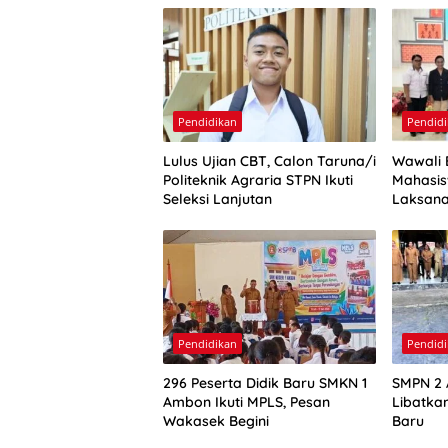
Pendidikan
Pendid
Lulus Ujian CBT, Calon Taruna/i
Wawali 
Politeknik Agraria STPN Ikuti
Mahasi
Seleksi Lanjutan
Laksana
Harapa
Pendidikan
Pendid
296 Peserta Didik Baru SMKN 1
SMPN 2 
Ambon Ikuti MPLS, Pesan
Libatkan
Wakasek Begini
Baru