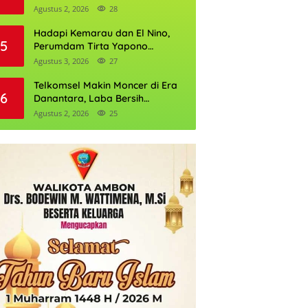
Daftarnya
Agustus 2, 2026
28
Hadapi Kemarau dan El Nino,
5
Perumdam Tirta Yapono
Perkuat Cadangan Air Ambon
Agustus 3, 2026
27
Telkomsel Makin Moncer di Era
6
Danantara, Laba Bersih
Semester I 2026 Tembus Rp10,4
Agustus 2, 2026
25
Triliun