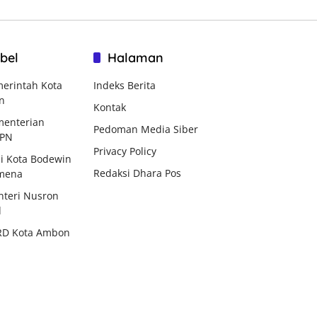
bel
Halaman
erintah Kota
Indeks Berita
n
Kontak
enterian
Pedoman Media Siber
BPN
Privacy Policy
i Kota Bodewin
Redaksi Dhara Pos
mena
teri Nusron
d
RD Kota Ambon