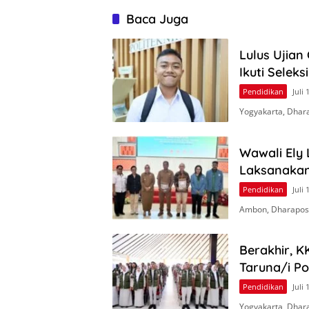
Baca Juga
Lulus Ujian
Ikuti Seleks
Pendidikan
Juli 
Yogyakarta, Dhar
Wawali Ely
Laksanakan
Pendidikan
Juli 
Ambon, Dharapos.
Berakhir, K
Taruna/i Po
Pendidikan
Juli 
Yogyakarta, Dhara