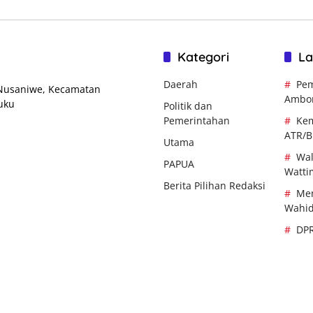
Kategori
La
Daerah
Pem
 Nusaniwe, Kecamatan
Ambo
uku
Politik dan
Pemerintahan
Kem
ATR/
Utama
Wal
PAPUA
Watti
Berita Pilihan Redaksi
Men
Wahi
DP