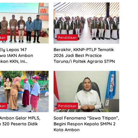
ikan
Pendidikan
Ely Lepas 147
Berakhir, KKNP-PTLP Tematik
swa IAKN Ambon
2026 Jadi Best Practice
kan KKN, Ini
Taruna/i Poltek Agraria STPN
nnya
ikan
Pendidikan
Ambon Gelar MPLS,
Soal Fenomena “Siswa Titipan”,
 320 Peserta Didik
Begini Respon Kepala SMPN 2
Kota Ambon