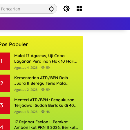
Pos Populer
Mulai 17 Agustus, Uji Coba
1
Layanan Peralihan Hak 10 Hari
di 15 Kantor Pertanahan
Agustus 4, 2026
59
Kementerian ATR/BPN Raih
2
Juara II Beregu Tenis Piala
Gubernur DKI Jakarta 2026
Agustus 2, 2026
59
Menteri ATR/BPN : Pengukuran
3
Terjadwal Sudah Berlaku di 400
Kantor Pertanahan
Agustus 3, 2026
46
17 Pejabat Eselon II Pemkot
4
Ambon Ikut PKN II 2026, Berikut