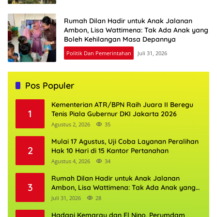
Rumah Dilan Hadir untuk Anak Jalanan
Ambon, Lisa Wattimena: Tak Ada Anak yang
Boleh Kehilangan Masa Depannya
Politik Dan Pemerintahan
Juli 31, 2026
Pos Populer
Kementerian ATR/BPN Raih Juara II Beregu
1
Tenis Piala Gubernur DKI Jakarta 2026
Agustus 2, 2026
35
Mulai 17 Agustus, Uji Coba Layanan Peralihan
2
Hak 10 Hari di 15 Kantor Pertanahan
Agustus 4, 2026
34
Rumah Dilan Hadir untuk Anak Jalanan
3
Ambon, Lisa Wattimena: Tak Ada Anak yang
Boleh Kehilangan Masa Depannya
Juli 31, 2026
28
Hadapi Kemarau dan El Nino, Perumdam