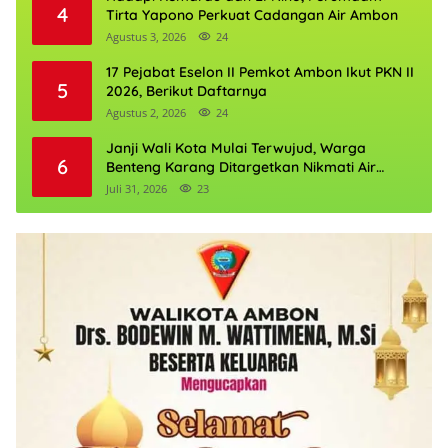
4
Tirta Yapono Perkuat Cadangan Air Ambon
Agustus 3, 2026
24
17 Pejabat Eselon II Pemkot Ambon Ikut PKN II
5
2026, Berikut Daftarnya
Agustus 2, 2026
24
Janji Wali Kota Mulai Terwujud, Warga
6
Benteng Karang Ditargetkan Nikmati Air
Bersih Pekan Kedua Agustus
Juli 31, 2026
23