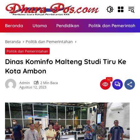
Langsung
ke
konten
Beranda
Utama
Pendidikan
Politik dan Pemerintaha
Beranda
Politik dan Pemerintahan
Politik dan Pemerintahan
Dinas Kominfo Malteng Studi Tiru Ke
Kota Ambon
167
Admin
2 Min Baca
Agustus 12, 2023