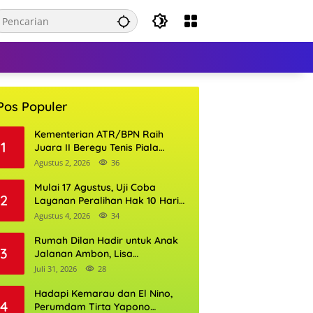
Pos Populer
Kementerian ATR/BPN Raih
1
Juara II Beregu Tenis Piala
Gubernur DKI Jakarta 2026
Agustus 2, 2026
36
Mulai 17 Agustus, Uji Coba
2
Layanan Peralihan Hak 10 Hari
di 15 Kantor Pertanahan
Agustus 4, 2026
34
Rumah Dilan Hadir untuk Anak
3
Jalanan Ambon, Lisa
Wattimena: Tak Ada Anak yang
Juli 31, 2026
28
Boleh Kehilangan Masa
Depannya
Hadapi Kemarau dan El Nino,
4
Perumdam Tirta Yapono