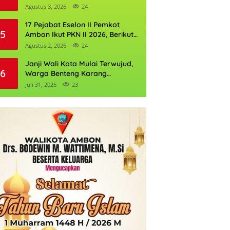
Perkuat Cadangan Air Ambon
Agustus 3, 2026
24
17 Pejabat Eselon II Pemkot
5
Ambon Ikut PKN II 2026, Berikut
Daftarnya
Agustus 2, 2026
24
Janji Wali Kota Mulai Terwujud,
6
Warga Benteng Karang
Ditargetkan Nikmati Air Bersih
Juli 31, 2026
23
Pekan Kedua Agustus