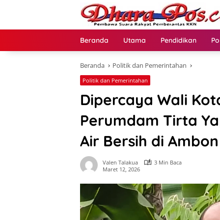
Langsung
ke
konten
Beranda
Utama
Pendidikan
Po
Beranda
Politik dan Pemerintahan
Politik dan Pemerintahan
Dipercaya Wali Kot
Perumdam Tirta Y
Air Bersih di Ambon
Valen Talakua
3 Min Baca
Maret 12, 2026