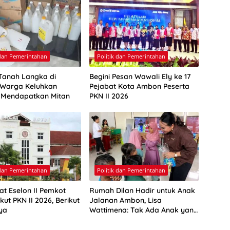
 dan Pemerintahan
Politik dan Pemerintahan
Tanah Langka di
Begini Pesan Wawali Ely ke 17
Warga Keluhkan
Pejabat Kota Ambon Peserta
a Mendapatkan Mitan
PKN II 2026
 dan Pemerintahan
Politik dan Pemerintahan
at Eselon II Pemkot
Rumah Dilan Hadir untuk Anak
ut PKN II 2026, Berikut
Jalanan Ambon, Lisa
ya
Wattimena: Tak Ada Anak yang
Boleh Kehilangan Masa
Depannya