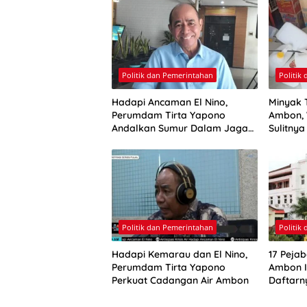
Politik dan Pemerintahan
Politik
Hadapi Ancaman El Nino,
Minyak 
Perumdam Tirta Yapono
Ambon, 
Andalkan Sumur Dalam Jaga
Sulitny
Pasokan Air Ambon
Politik dan Pemerintahan
Politik
Hadapi Kemarau dan El Nino,
17 Pejab
Perumdam Tirta Yapono
Ambon Ik
Perkuat Cadangan Air Ambon
Daftarn