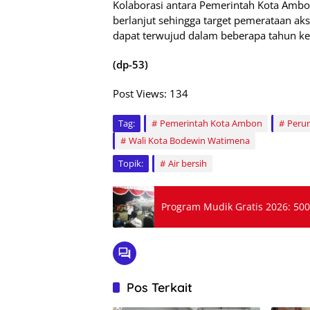
Kolaborasi antara Pemerintah Kota Amb
berlanjut sehingga target pemerataan ak
dapat terwujud dalam beberapa tahun ke
(dp-53)
Post Views:
134
Tag:
Pemerintah Kota Ambon
Peru
Wali Kota Bodewin Watimena
Topik:
Air bersih
Program Mudik Gratis 2026: 5
Pos Terkait